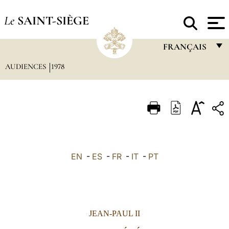
Le
SAINT-SIÈGE
FRANÇAIS
AUDIENCES
1978
FRANÇAIS
ENGLISH
ITALIANO
PORTUGUÊS
ESPAÑOL
EN
-
ES
-
FR
-
IT
-
PT
DEUTSCH
POLSKI
العربيّة
JEAN-PAUL II
中文