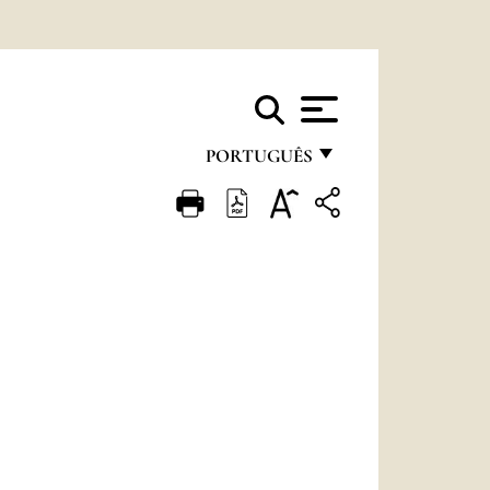
PORTUGUÊS
FRANÇAIS
ENGLISH
ITALIANO
PORTUGUÊS
ESPAÑOL
DEUTSCH
POLSKI