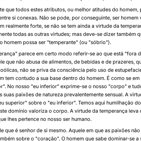
 que todos estes atributos, ou melhor atitudes do homem,
 entre si conexas. Não se pode, por conseguinte, ser homem
m realmente forte, se não se tem ainda a virtude da tempera
mente todas as outras virtudes; mas deve-se dizer também qu
 o homem possa ser "temperante" (ou "sóbrio").
erança" parece em certo modo referir-se ao que está "fora
ele que não abusa de alimentos, de bebidas e de prazeres, 
licas, não se priva da consciência pelo uso de estupefacien
m tem contudo a sua base dentro do homem. É como se em 
or". No nosso "eu inferior" exprime-se o nosso "corpo" e tud
as suas paixões de natureza prevalentemente sensual. A virt
 superior" sobre o "eu inferior". Temos aqui humilhação d
este domínio valoriza o corpo. A virtude da temperança leva
que lhes pertence no nosso ser humano.
e que é senhor de si mesmo. Aquele em que as paixões não
também sobre o "coração". O homem que sabe dominar-se a 