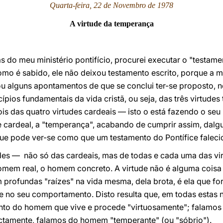
Quarta-feira, 22 de Novembro de 1978
A virtude da temperança
s do meu ministério pontifício, procurei executar o "testa
omo é sabido, ele não deixou testamento escrito, porque a m
u alguns apontamentos de que se conclui ter-se proposto, n
cípios fundamentais da vida cristã, ou seja, das três virtudes
is das quatro virtudes cardeais — isto o está fazendo o seu 
ude cardeal, a "temperança", acabando de cumprir assim, da
ue pode ver-se como que um testamento do Pontífice faleci
des — não só das cardeais, mas de todas e cada uma das v
omem real, o homem concreto. A virtude não é alguma coisa
m profundas "raízes" na vida mesma, dela brota, é ela que for
 no seu comportamento. Disto resulta que, em todas estas n
anto do homem que vive e procede "virtuosamente"; falamos
xactamente, falamos do homem "temperante" (ou "sóbrio").