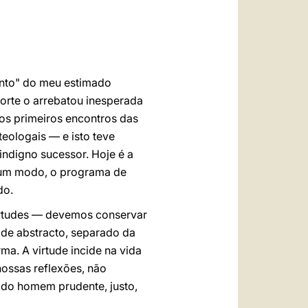
العربيّة
中文
LATINE
mento" do meu estimado
orte o arrebatou inesperada
os primeiros encontros das
 teologais — e isto teve
indigno sucessor. Hoje é a
lgum modo, o programa de
do.
irtudes — devemos conservar
 de abstracto, separado da
ma. A virtude incide na vida
ossas reflexões, não
 do homem prudente, justo,