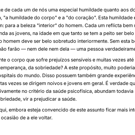
xige de cada um de nós uma especial humildade quanto aos 
, "a humildade do corpo" e a "do coração". Esta humildade 
: para a beleza "interior" do homem. Cada um reflicta bem 
inda as jovens, na idade em que tanto se tem a peito ser bel
 homem deve ser belo sobretudo interiormente. Sem esta be
 não farão — nem dele nem dela — uma pessoa verdadeirame
nte o corpo que sofre prejuízos sensíveis e muitas vezes até
temperança, da sobriedade? A este propósito, muito poderiam
 hospitais do mundo. Disso possuem também grande experiê
tas vezes se dirigem noivos e jovens em geral. É verdade q
vamente no critério da saúde psicofísica, abundam todavia 
briedade, vir a prejudicar a saúde.
aqui, embora esteja convencido de este assunto ficar mais i
ocasião de a ele voltar.