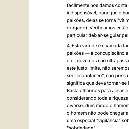
facilmente nos damos conta 
indispensável, para que o h
paixões, delas se torna "vít
drogado). Verificamos então 
particular deixar-se guiar pe
4. Esta virtude é chamada t
paixões — a concupiscência 
etc., devemos não ultrapassar
este justo limite, não serem
ser "espontâneo", não possa 
significa que deva tornar-se
Basta olharmos para Jesus e 
considerando toda a riquez
diverso: dum modo o homem, 
o homem não pode chegar a e
uma especial "vigilância" so
"sobriedade".