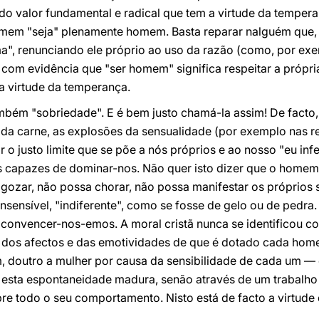
do valor fundamental e radical que tem a virtude da temper
omem "seja" plenamente homem. Basta reparar nalguém que, 
ima", renunciando ele próprio ao uso da razão (como, por ex
com evidência que "ser homem" significa respeitar a própria
la virtude da temperança.
ambém "sobriedade". E é bem justo chamá-la assim! De fact
da carne, as explosões da sensualidade (por exemplo nas r
 o justo limite que se põe a nós próprios e ao nosso "eu inf
os capazes de dominar-nos. Não quer isto dizer que o homem 
gozar, não possa chorar, não possa manifestar os próprios s
 insensível, "indiferente", como se fosse de gelo ou de ped
convencer-nos-emos. A moral cristã nunca se identificou com
a dos afectos e das emotividades de que é dotado cada ho
doutro a mulher por causa da sensibilidade de cada um — 
sta espontaneidade madura, senão através de um trabalho 
bre todo o seu comportamento. Nisto está de facto a virtude