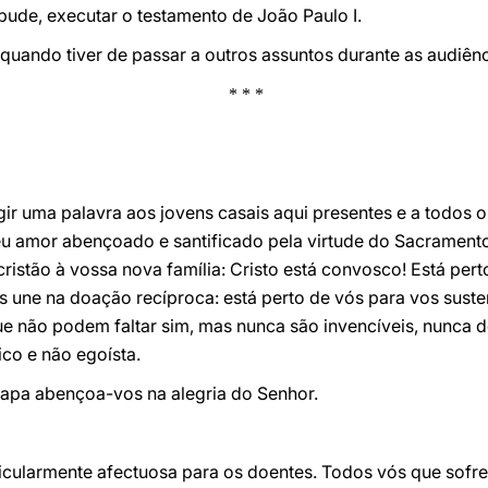
ude, executar o testamento de João Paulo I.
uando tiver de passar a outros assuntos durante as audiênci
* * *
gir uma palavra aos jovens casais aqui presentes e a todos o
eu amor abençoado e santificado pela virtude do Sacrament
ristão à vossa nova família: Cristo está convosco! Está pert
os une na doação recíproca: está perto de vós para vos sust
ue não podem faltar sim, mas nunca são invencíveis, nunca 
ico e não egoísta.
Papa abençoa-vos na alegria do Senhor.
cularmente afectuosa para os doentes. Todos vós que sofrei