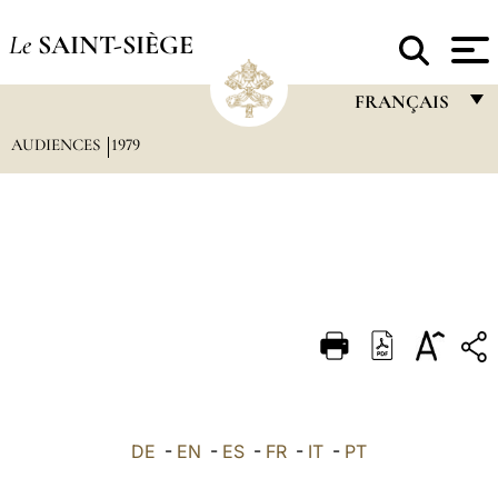
Le
SAINT-SIÈGE
FRANÇAIS
AUDIENCES
1979
FRANÇAIS
ENGLISH
ITALIANO
PORTUGUÊS
ESPAÑOL
DEUTSCH
POLSKI
العربيّة
DE
-
EN
-
ES
-
FR
-
IT
-
PT
中文