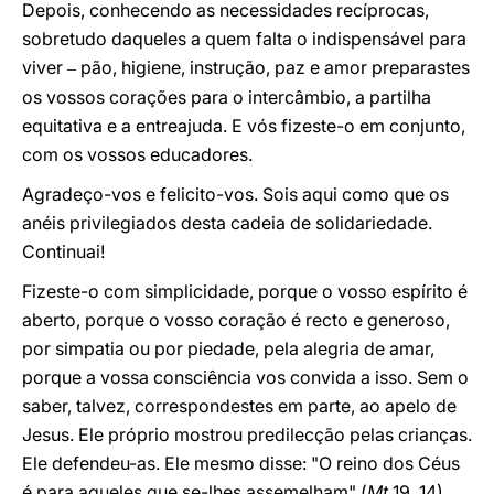
Depois, conhecendo as necessidades recíprocas,
sobretudo daqueles a quem falta o indispensável para
viver
pão, higiene, instrução, paz e amor preparastes
–
os vossos corações para o intercâmbio, a partilha
equitativa e a entreajuda. E vós fizeste-o em conjunto,
com os vossos educadores.
Agradeço-vos e felicito-vos. Sois aqui como que os
anéis privilegiados desta cadeia de solidariedade.
Continuai!
Fizeste-o com simplicidade, porque o vosso espírito é
aberto, porque o vosso coração é recto e generoso,
por simpatia ou por piedade, pela alegria de amar,
porque a vossa consciência vos convida a isso. Sem o
saber, talvez, correspondestes em parte, ao apelo de
Jesus. Ele próprio mostrou predilecção pelas crianças.
Ele defendeu-as. Ele mesmo disse: "O reino dos Céus
é para aqueles que se-lhes assemelham" (
Mt
19, 14).