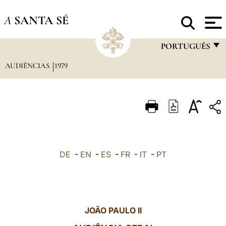
A
SANTA SÉ
PORTUGUÊS
AUDIÊNCIAS
1979
FRANÇAIS
ENGLISH
ITALIANO
PORTUGUÊS
ESPAÑOL
DE
-
EN
-
ES
-
FR
-
IT
-
PT
DEUTSCH
POLSKI
العربيّة
JOÃO PAULO II
中文