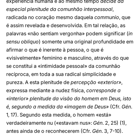
experiência humana e ao mesmo tempo
decide da
especial plenitude da comunhão interpessoal
,
radicada no coração mesmo daquela
communio
, que
é assim revelada e desenvolvida. Em tal relação, as
palavras «não sentiam vergonha» podem significar (
in
sensu obliquo
) somente uma original profundidade em
afirmar o que é inerente à pessoa, o que é
«visivelmente» feminino e masculino, através do que
se constitui a «intimidade pessoal» da comunhão
recíproca, em toda a sua radical simplicidade e
pureza. A esta plenitude de
percepção «exterior»
,
expressa mediante a nudez física,
corresponde a
«interior» plenitude da visão do homem em Deus, isto
é, segundo a medida da «imagem de Deus»
(Cfr.
Gén
.
1, 17). Segundo esta medida, o homem «está»
verdadeiramente nu («estavam nus»:
Gén
. 2, 25) (1),
antes ainda de o reconhecerem (Cfr.
Gén
. 3, 7-10).