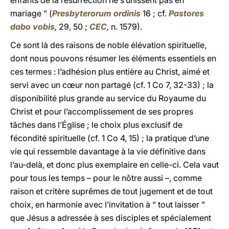
enfants de la résurrection ne s’unissent pas en
mariage ” (
Presbyterorum ordinis
16 ; cf.
Pastores
dabo vobis
,
29, 50 ;
CEC
,
n. 1579).
Ce sont là des raisons de noble élévation spirituelle,
dont nous pouvons résumer les éléments essentiels en
ces termes : l’adhésion plus entière au Christ, aimé et
servi avec un cœur non partagé (cf. 1 Co 7, 32-33) ; la
disponibilité plus grande au service du Royaume du
Christ et pour l’accomplissement de ses propres
tâches dans l’Église ; le choix plus exclusif de
fécondité spirituelle (cf. 1 Co 4, 15) ; la pratique d’une
vie qui ressemble davantage à la vie définitive dans
l’au-delà, et donc plus exemplaire en celle-ci. Cela vaut
pour tous les temps – pour le nôtre aussi –, comme
raison et critère suprêmes de tout jugement et de tout
choix, en harmonie avec l’invitation à “ tout laisser ”
que Jésus a adressée à ses disciples et spécialement