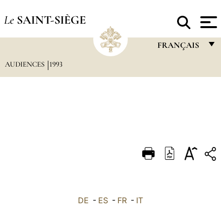
Le
SAINT-SIÈGE
FRANÇAIS
AUDIENCES
1993
FRANÇAIS
ENGLISH
ITALIANO
PORTUGUÊS
ESPAÑOL
DEUTSCH
POLSKI
العربيّة
DE
-
ES
-
FR
-
IT
中文