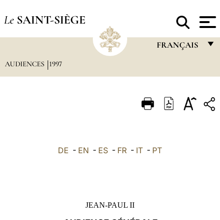
Le
SAINT-SIÈGE
FRANÇAIS
AUDIENCES
1997
FRANÇAIS
ENGLISH
ITALIANO
PORTUGUÊS
ESPAÑOL
DE
-
EN
-
ES
-
FR
-
IT
-
PT
DEUTSCH
POLSKI
العربيّة
JEAN-PAUL II
中文