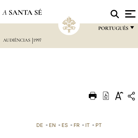
A
SANTA SÉ
PORTUGUÊS
AUDIÊNCIAS
1997
FRANÇAIS
ENGLISH
ITALIANO
PORTUGUÊS
ESPAÑOL
DEUTSCH
POLSKI
العربيّة
DE
-
EN
-
ES
-
FR
-
IT
-
PT
中文