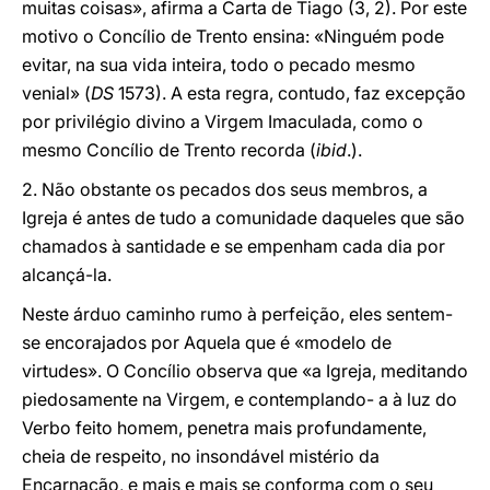
muitas coisas», afirma a Carta de Tiago (3, 2). Por este
motivo o Concílio de Trento ensina: «Ninguém pode
evitar, na sua vida inteira, todo o pecado mesmo
venial» (
DS
1573). A esta regra, contudo, faz excepção
por privilégio divino a Virgem Imaculada, como o
mesmo Concílio de Trento recorda (
ibid
.).
2. Não obstante os pecados dos seus membros, a
Igreja é antes de tudo a comunidade daqueles que são
chamados à santidade e se empenham cada dia por
alcançá-la.
Neste árduo caminho rumo à perfeição, eles sentem-
se encorajados por Aquela que é «modelo de
virtudes». O Concílio observa que «a Igreja, meditando
piedosamente na Virgem, e contemplando- a à luz do
Verbo feito homem, penetra mais profundamente,
cheia de respeito, no insondável mistério da
Encarnação, e mais e mais se conforma com o seu