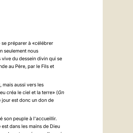
العربيّة
中文
LATINE
e se préparer à «célébrer
Non seulement nous
 vive du dessein divin qui se
de au Père, par le Fils et
, mais aussi vers les
créa le ciel et la terre» (
Gn
e jour est donc un don de
é son peuple à l'accueillir.
e est dans les mains de Dieu