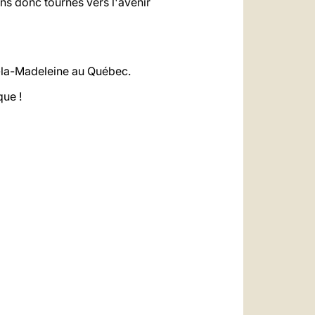
ons donc tournés vers l'avenir
e-la-Madeleine au Québec.
que !