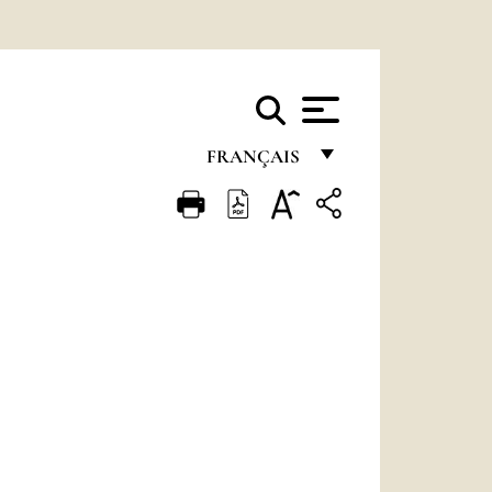
FRANÇAIS
FRANÇAIS
ENGLISH
ITALIANO
PORTUGUÊS
ESPAÑOL
DEUTSCH
POLSKI