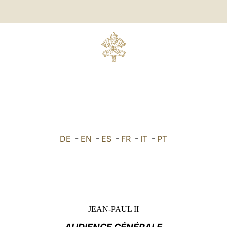
DE
-
EN
-
ES
-
FR
-
IT
-
PT
JEAN-PAUL II