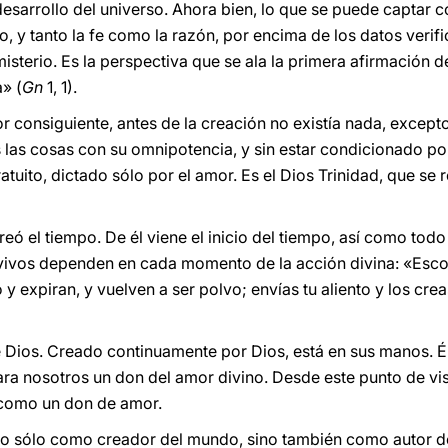
l desarrollo del universo. Ahora bien, lo que se puede captar c
odo, y tanto la fe como la razón, por encima de los datos veri
isterio. Es la perspectiva que se ala la primera afirmación de 
a» (
Gn
1, 1).
r consiguiente, antes de la creación no existía nada, excepto
 las cosas con su omnipotencia, y sin estar condicionado p
atuito, dictado sólo por el amor. Es el Dios Trinidad, que se
creó el tiempo. De él viene el inicio del tiempo, así como tod
 vivos dependen en cada momento de la acción divina: «Escon
to y expiran, y vuelven a ser polvo; envías tu aliento y los crea
e Dios. Creado continuamente por Dios, está en sus manos. Él
ara nosotros un don del amor divino. Desde este punto de vi
 como un don de amor.
 no sólo como creador del mundo, sino también como autor d