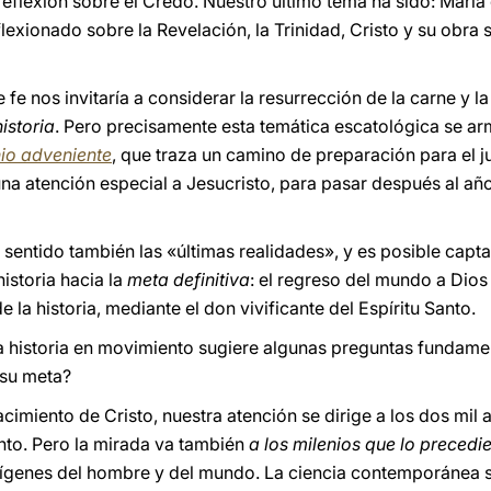
flexión sobre el Credo. Nuestro último tema ha sido: María e
lexionado sobre la Revelación, la Trinidad, Cristo y su obra sa
e fe nos invitaría a considerar la resurrección de la carne y l
istoria
. Pero precisamente esta temática escatológica se ar
nio adveniente
, que traza un camino de preparación para el j
a atención especial a Jesucristo, para pasar después al año 
n sentido también las «últimas realidades», y es posible cap
historia hacia la
meta definitiva
: el regreso del mundo a Dios 
e la historia, mediante el don vivificante del Espíritu Santo.
la historia en movimiento sugiere algunas preguntas fundame
 su meta?
acimiento de Cristo, nuestra atención se dirige a los dos mil 
nto. Pero la mirada va también
a los milenios que lo precedi
ígenes del hombre y del mundo. La ciencia contemporánea s