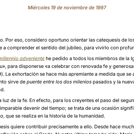
Miércoles 19 de noviembre de 1997
no. Por eso, considero oportuno orientar las catequesis de l
a comprender el sentido del jubileo, para vivirlo con profu
 millennio adveniente
he pedido a todos los miembros de la I
itu», para disponerse «a celebrar con renovada fe y generosa
59). La exhortación se hace más apremiante a medida que se
ento sirve de
puente entre los dos milenios
pasados y la nueva
ad.
a luz de la fe. En efecto, para los creyentes el paso del segun
imparable devenir del tiempo; se trata de una ocasión signif
no
, que se realiza en la historia de la humanidad.
uesis quiere contribuir precisamente a ello. Desde hace mu