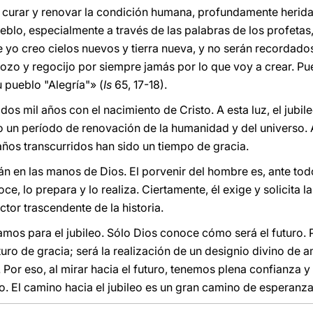
ra curar y renovar la condición humana, profundamente herid
blo, especialmente a través de las palabras de los profetas,
 yo creo cielos nuevos y tierra nueva, y no serán recordados
ozo y regocijo por siempre jamás por lo que voy a crear. Pu
u pueblo "Alegría"» (
Is
65, 17-18).
s mil años con el nacimiento de Cristo. A esta luz, el jubile
o un período de renovación de la humanidad y del universo. A
 años transcurridos han sido un tiempo de gracia.
án en las manos de Dios. El porvenir del hombre es, ante tod
oce, lo prepara y lo realiza. Ciertamente, él exige y solicita
ector trascendente de la historia.
mos para el jubileo. Sólo Dios conoce cómo será el futuro.
turo de gracia; será la realización de un designio divino de
 Por eso, al mirar hacia el futuro, tenemos plena confianza 
. El camino hacia el jubileo es un gran camino de esperanza