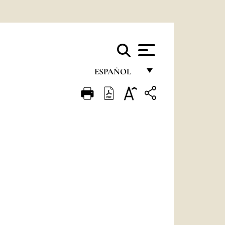
ESPAÑOL
FRANÇAIS
ENGLISH
ITALIANO
PORTUGUÊS
ESPAÑOL
DEUTSCH
POLSKI