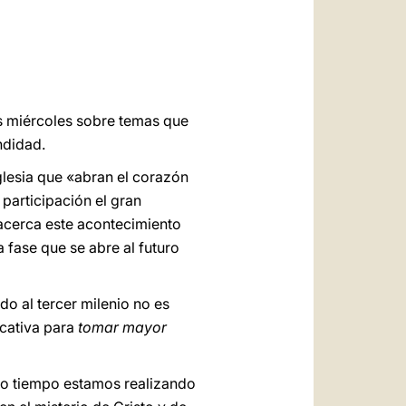
العربيّة
中文
LATINE
os miércoles sobre temas que
ndidad.
glesia que «abran el corazón
 participación el gran
 acerca este acontecimiento
 fase que se abre al futuro
do al tercer milenio no es
icativa para
tomar mayor
cho tiempo estamos realizando