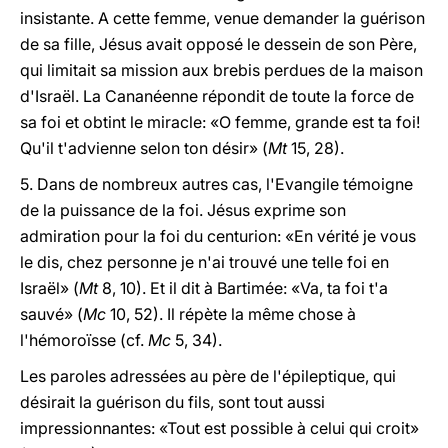
insistante. A cette femme, venue demander la guérison
de sa fille, Jésus avait opposé le dessein de son Père,
qui limitait sa mission aux brebis perdues de la maison
d'Israël. La Cananéenne répondit de toute la force de
sa foi et obtint le miracle: «O femme, grande est ta foi!
Qu'il t'advienne selon ton désir» (
Mt
15, 28).
5. Dans de nombreux autres cas, l'Evangile témoigne
de la puissance de la foi. Jésus exprime son
admiration pour la foi du centurion: «En vérité je vous
le dis, chez personne je n'ai trouvé une telle foi en
Israël» (
Mt
8, 10). Et il dit à Bartimée: «Va, ta foi t'a
sauvé» (
Mc
10, 52). Il répète la même chose à
l'hémoroïsse (cf.
Mc
5, 34).
Les paroles adressées au père de l'épileptique, qui
désirait la guérison du fils, sont tout aussi
impressionnantes: «Tout est possible à celui qui croit»