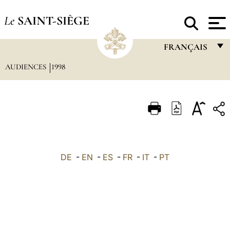
Le
SAINT-SIÈGE
FRANÇAIS
AUDIENCES
1998
FRANÇAIS
ENGLISH
ITALIANO
PORTUGUÊS
ESPAÑOL
DE
-
EN
-
ES
-
FR
-
IT
-
PT
DEUTSCH
POLSKI
العربيّة
中文