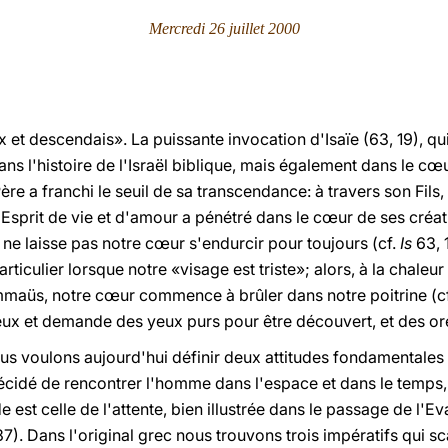
Mercredi 26 juillet 2000
eux et descendais». La puissante invocation d'Isaïe (63, 19), q
ans l'histoire de l'Israël biblique, mais également dans le 
re a franchi le seuil de sa transcendance: à travers son Fils, 
Esprit de vie et d'amour a pénétré dans le cœur de ses créatu
l ne laisse pas notre cœur s'endurcir pour toujours (cf.
Is
63, 1
rticulier lorsque notre «visage est triste»; alors, à la chaleu
Emmaüs, notre cœur commence à brûler dans notre poitrine (c
ux et demande des yeux purs pour être découvert, et des orei
us voulons aujourd'hui définir deux attitudes fondamentales q
idé de rencontrer l'homme dans l'espace et dans le temps, 
e est celle de l'attente, bien illustrée dans le passage de l'
7). Dans l'original grec nous trouvons trois impératifs qui sc