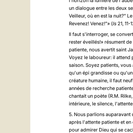
l'horizon la lumière de l'aube
un dialogue entre les deux sen
Veilleur, où en est la nuit?” L
Revenez! Venez!”» (
Is
21, 11-1
Il faut s'interroger, se convert
rester éveillés!» résument de 
patiente, nous avertit saint 
Voyez le laboureur: il attend 
saison. Soyez patients, vous
qu'un épi grandisse ou qu'une
créature humaine, il faut neu
années de recherche patiente. 
chantait un poète (R.M. Rilke
intérieure, le silence, l'attente
5. Nous parlions auparavant d
après l'attente patiente et en
pour admirer Dieu qui se cac