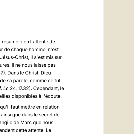
العربيّة
中文
LATINE
ui résume bien l'attente de
cœur de chaque homme, n'est
Jésus-Christ, il s'est mis sur
res. Il ne nous laisse pas
7). Dans le Christ, Dieu
r de sa parole, comme ce fut
f.
Lc
24, 17.32). Cependant, le
lles disponibles à l'écoute.
u'il faut mettre en relation
ainsi que dans le secret de
Evangile de Marc que nous
andent cette attente. Le