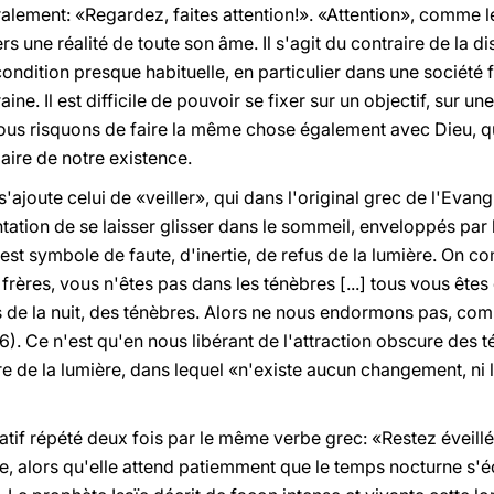
éralement: «Regardez, faites attention!». «Attention», comme l
rs une réalité de toute son âme. Il s'agit du contraire de la di
ndition presque habituelle, en particulier dans une société f
. Il est difficile de pouvoir se fixer sur un objectif, sur une
ous risquons de faire la même chose également avec Dieu, qui
laire de notre existence.
 s'ajoute celui de «veiller», qui dans l'original grec de l'Evan
tentation de se laisser glisser dans le sommeil, enveloppés par l
 est symbole de faute, d'inertie, de refus de la lumière. On 
frères, vous n'êtes pas dans les ténèbres [...] tous vous êtes d
de la nuit, des ténèbres. Alors ne nous endormons pas, com
6). Ce n'est qu'en nous libérant de l'attraction obscure des 
re de la lumière, dans lequel «n'existe aucun changement, ni 
ratif répété deux fois par le même verbe grec: «Restez éveillé
lée, alors qu'elle attend patiemment que le temps nocturne s'é