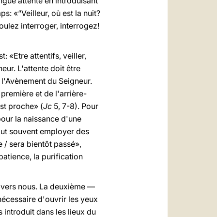
ongue attente en introduisant
s: «“Veilleur, où est la nuit?
voulez interroger, interrogez!
: «Etre attentifs, veiller,
eur. L'attente doit être
à l'Avènement du Seigneur.
 première et de l'arrière-
st proche» (
Jc
5, 7-8). Pour
 pour la naissance d'une
faut souvent employer des
e / sera bientôt passé»,
patience, la purification
nt vers nous. La deuxième —
 nécessaire d'ouvrir les yeux
introduit dans les lieux du