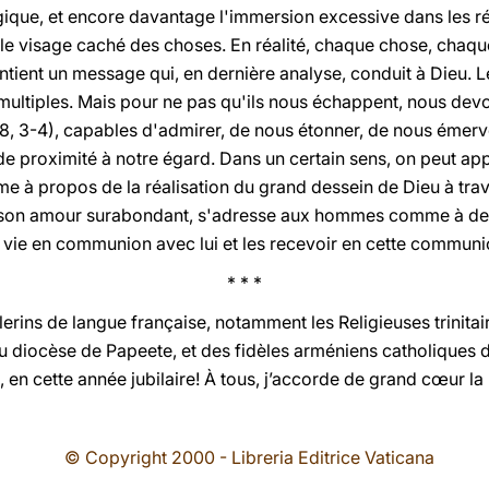
ique, et encore davantage l'immersion excessive dans les réa
le visage caché des choses. En réalité, chaque chose, chaqu
contient un message qui, en dernière analyse, conduit à Dieu. L
ultiples. Mais pour ne pas qu'ils nous échappent, nous devo
8, 3-4), capables d'admirer, de nous étonner, de nous émerve
de proximité à notre égard. Dans un certain sens, on peut app
rme à propos de la réalisation du grand dessein de Dieu à trav
ns son amour surabondant, s'adresse aux hommes comme à des 
la vie en communion avec lui et les recevoir en cette communi
* * *
èlerins de langue française, notamment les Religieuses trinita
du diocèse de Papeete, et des fidèles arméniens catholiques d
 en cette année jubilaire! À tous, j’accorde de grand cœur la
© Copyright 2000 - Libreria Editrice Vaticana