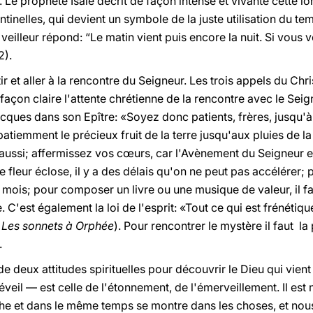
. Le prophète Isaïe décrit de façon intense et vivante cette l
tinelles, qui devient un symbole de la juste utilisation du temp
e veilleur répond: “Le matin vient puis encore la nuit. Si vous 
2).
ir et aller à la rencontre du Seigneur. Les trois appels du Christ
façon claire l'attente chrétienne de la rencontre avec le Seign
Jacques dans son Epître: «Soyez donc patients, frères, jusqu'
patiemment le précieux fruit de la terre jusqu'aux pluies de la
 aussi; affermissez vos cœurs, car l'Avènement du Seigneur e
 fleur éclose, il y a des délais qu'on ne peut pas accélérer;
f mois; pour composer un livre ou une musique de valeur, il 
C'est également la loi de l'esprit: «Tout ce qui est frénétiqu
,
Les sonnets à Orphée
). Pour rencontrer le mystère il faut la 
.
e deux attitudes spirituelles pour découvrir le Dieu qui vie
 éveil — est celle de l'étonnement, de l'émerveillement. Il est
he et dans le même temps se montre dans les choses, et nous 