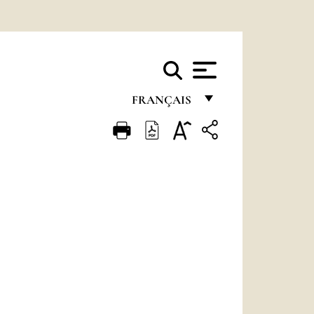
FRANÇAIS
FRANÇAIS
ENGLISH
ITALIANO
PORTUGUÊS
ESPAÑOL
DEUTSCH
POLSKI