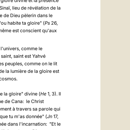
gloire divine et la présence
inaï, lieu de révélation de la
le de Dieu pèlerin dans le
ou habite ta gloire" (
Ps
26,
i-même est conscient qu'aux
t l'univers, comme le
saint, saint est Yahvé
es peuples, comme on le lit
 la lumière de la gloire est
e cosmos.
 la gloire" divine (
He
1, 3). Il
ne de Cana: le Christ
alement à travers sa parole qui
e que tu m'as donnée" (
Jn
17,
ée dans l'incarnation: "Et le