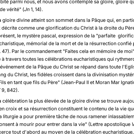
 habité parmi nous, et nous avons contemplé sa gloire, gloire 
de vérité" (
Jn
1, 14).
la gloire divine atteint son sommet dans la Pâque qui, en partic
t décrite comme une glorification du Christ à la droite du Père
présent, le mystère pascal, expression de la "parfaite glorif
haristique, mémorial de la mort et de la résurrection confié p
n. 47). Par le commandement "Faites cela en mémoire de moi"
à travers toutes les célébrations eucharistiques qui rythmeron
l'événement de la Pâque du Christ se répand dans toute l'Eglise
 du Christ, les fidèles croissent dans la divinisation mystéri
e Fils en tant que fils du Père" (Jean-Paul II et Moran Mar Igna
V
9, 842).
la célébration la plus élevée de la gloire divine se trouve aujou
n croix et sa résurrection constituent le contenu de la vie quo
la liturgie a pour première tâche de nous ramener inlassable
 consent à mourir pour entrer dans la vie" (Lettre apostolique
V
exerce tout d'abord au moyen de la célébration eucharistique