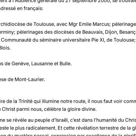
aient à l'Audience générale du 27 septembre 2000, se trouvai
adressé en français:
rchidiocèse de Toulouse, avec Mgr Emile Marcus; pèlerinage
rminy; pèlerinages des diocèses de Beauvais, Dijon, Besanç
; Communauté du séminaire universitaire Pie XI, de Toulouse
lois.
s de Genève, Lausanne et Bulle.
se de Mont-Laurier.
e de la Trinité qui illumine notre route, il nous faut voir com
Christ parmi nous, célèbre la gloire divine.
ivine se révèle au peuple d’Israël, c’est dans l’humanité du Ch
feste le plus radicalement. Et cette révélation terrestre de la 
on du mystère pascal, expression par excellence de la glorif