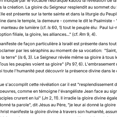
n indique par le vocable hébraïque kabód la révélation de la 
s la création. La gloire du Seigneur resplendit au sommet du S
Elle est présente sur la tente sainte et dans la liturgie du Peup
ine dans le temple, la demeure - comme le dit le Psalmiste - "
 manteau de lumière (cf.
Is
60, 1) tout le peuple élu: Paul lu
tion filiale, la gloire, les alliances..." (cf.
Rm
9, 4).
manifeste de façon particulière à Israël est présente dans tou
oclamer par les séraphins au moment de sa vocation: "Saint, 
la terre" (
Is
6, 3). Le Seigneur révèle même sa gloire à tous l
Tous les peuples voient sa gloire" (
Ps
97, 6). L'embrasement de
oi toute l'humanité peut découvrir la présence divine dans l
ue s'accomplit cette révélation car il est "resplendissement de
s oeuvres, comme en témoigne l'évangéliste Jean face au sig
ciples crurent en lui" (
Jn
2, 11). Il irradie la gloire divine ég
 donné ta parole", dit Jésus au Père, "je leur ai donné la gloir
Christ manifeste la gloire divine à travers son humanité, assum