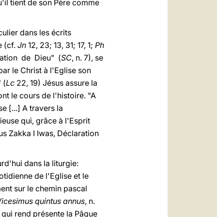
qu'il tient de son Père comme
ulier dans les écrits
 (cf.
Jn
12, 23; 13, 31; 17, 1;
Ph
ication de Dieu" (
SC
, n. 7), se
ar le Christ à l'Eglise son
 (
Lc
22, 19) Jésus assure la
t le cours de l'histoire. "A
 [...] A travers la
euse qui, grâce à l'Esprit
tius Zakka I Iwas, Déclaration
rd'hui dans la liturgie:
tidienne de l'Eglise et le
ment sur le chemin pascal
icesimus quintus annus
, n.
, qui rend présente la Pâque