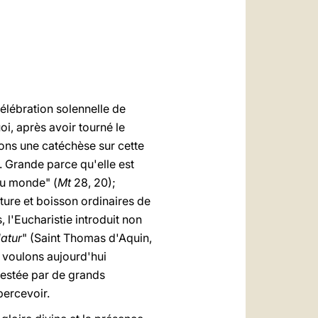
العربيّة
中文
LATINE
célébration solennelle de
i, après avoir tourné le
çons une catéchèse sur cette
. Grande parce qu'elle est
du monde" (
Mt
28, 20);
iture et boisson ordinaires de
 l'Eucharistie introduit non
datur
" (Saint Thomas d'Aquin,
s voulons aujourd'hui
ifestée par de grands
percevoir.