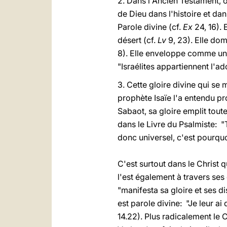
2. Dans l'Ancien Testament, o
de Dieu dans l'histoire et dan
Parole divine (cf.
Ex
24, 16). 
désert (cf.
Lv
9, 23). Elle dom
8). Elle enveloppe comme un
"Israélites appartiennent l'adop
3. Cette gloire divine qui se 
prophète Isaïe l'a entendu pr
Sabaot, sa gloire emplit toute 
dans le Livre du Psalmiste: "
donc universel, c'est pourqu
C'est surtout dans le Christ q
l'est également à travers se
"manifesta sa gloire et ses dis
est parole divine: "Je leur ai
14.22). Plus radicalement le 