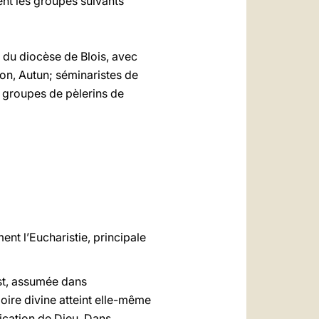
ent les groupes suivants
 du diocèse de Blois, avec
on, Autun; séminaristes de
; groupes de pèlerins de
ment l’Eucharistie, principale
rist, assumée dans
gloire divine atteint elle-même
ication de Dieu
.
Dans