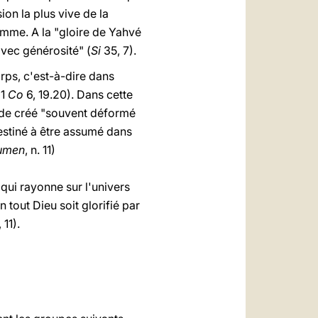
ion la plus vive de la
homme. A la "gloire de Yahvé
avec générosité" (
Si
35, 7).
rps, c'est-à-dire dans
 1
Co
6, 19.20). Dans cette
onde créé "souvent déformé
destiné à être assumé dans
lumen
, n. 11)
 qui rayonne sur l'univers
tout Dieu soit glorifié par
 11).