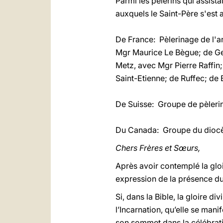
Parmi les pèlerins qui assist
auxquels le Saint-Père s'est 
De France: Pèlerinage de l'a
Mgr Maurice Le Bègue; de Ge
Metz, avec Mgr Pierre Raffin
Saint-Etienne; de Ruffec; de B
De Suisse: Groupe de pèlerin
Du Canada: Groupe du diocè
Chers Frères et Sœurs,
Après avoir contemplé la gloir
expression de la présence du 
Si, dans la Bible, la gloire d
l’Incarnation, qu’elle se mani
son sommet dans la célébrati