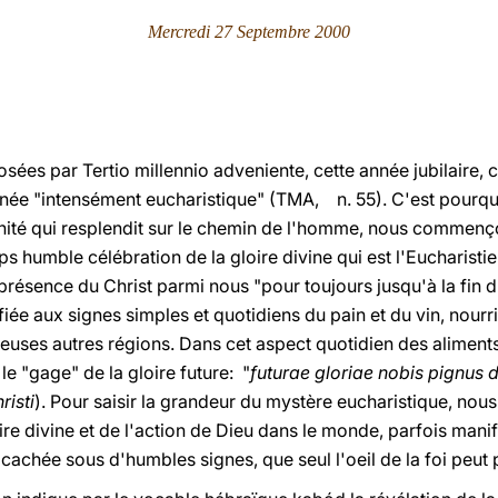
Mercredi 27 Septembre 2000
osées par Tertio millennio adveniente, cette année jubilaire, 
année "intensément eucharistique" (TMA, n. 55). C'est pourquo
Trinité qui resplendit sur le chemin de l'homme, nous commen
 humble célébration de la gloire divine qui est l'Eucharistie
 présence du Christ parmi nous "pour toujours jusqu'à la fin 
iée aux signes simples et quotidiens du pain et du vin, nourr
euses autres régions. Dans cet aspect quotidien des aliments,
e "gage" de la gloire future: "
futurae gloriae nobis pignus 
risti
). Pour saisir la grandeur du mystère eucharistique, nou
ire divine et de l'action de Dieu dans le monde, parfois man
cachée sous d'humbles signes, que seul l'oeil de la foi peut 