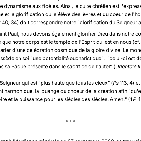
 dynamisme aux fidèles. Ainsi, le culte chrétien est l'express
ne et la glorification qui s'élève des lèvres et du coeur de l'
x
40, 34) doit correspondre notre "glorification du Seigneur 
int Paul, nous devons également glorifier Dieu dans notre co
e que notre corps est le temple de l'Esprit qui est en nous (cf.
arler d'une célébration cosmique de la gloire divine. Le m
possède en soi "une potentialité eucharistique": "celui-ci est 
s sa Pâque présente dans le sacrifice de l'autel" (
Orientale 
Seigneur qui est "plus haute que tous les cieux" (
Ps
113, 4) et
t harmonique, la louange du choeur de la création afin "qu'en 
oire et la puissance pour les siècles des siècles. Amen!" (1
P
4,
* * *