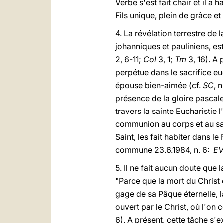
Verbe s'est fait chair et il a
Fils unique, plein de grâce et 
4. La révélation terrestre de 
johanniques et pauliniens, es
2, 6-11;
Col
3, 1;
Tm
3, 16). A 
perpétue dans le sacrifice euc
épouse bien-aimée (cf.
SC
, 
présence de la gloire pascale 
travers la sainte Eucharistie 
communion au corps et au sang
Saint, les fait habiter dans l
commune 23.6.1984, n. 6:
E
5. Il ne fait aucun doute que 
"Parce que la mort du Christ e
gage de sa Pâque éternelle, 
ouvert par le Christ, où l'on
6). A présent, cette tâche s'