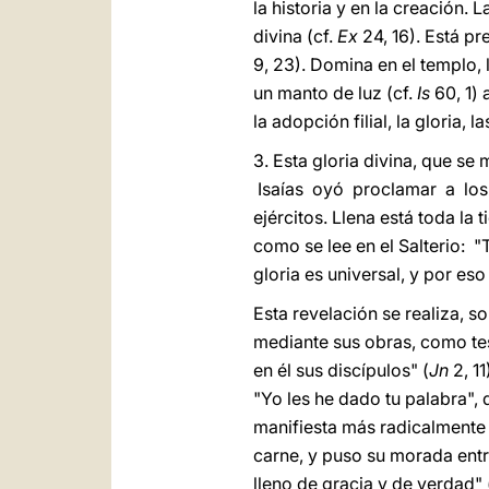
la historia y en la creación. 
divina (cf.
Ex
24, 16). Está pr
9, 23). Domina en el templo,
un manto de luz (cf.
Is
60, 1) 
la adopción filial, la gloria, la
3. Esta gloria divina, que se
Isaías oyó proclamar a los s
ejércitos. Llena está toda la t
como se lee en el Salterio: 
gloria es universal, y por e
Esta revelación se realiza, so
mediante sus obras, como tes
en él sus discípulos" (
Jn
2, 11
"Yo les he dado tu palabra", 
manifiesta más radicalmente 
carne, y puso su morada entr
lleno de gracia y de verdad" 