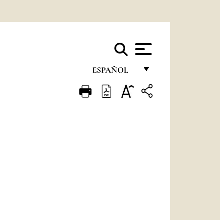
ESPAÑOL
FRANÇAIS
ENGLISH
ITALIANO
PORTUGUÊS
ESPAÑOL
DEUTSCH
POLSKI