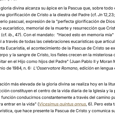
a gloria divina alcanza su ápice en la Pascua que, sobre todo 
a glorificación de Cristo a la diestra del Padre (cf.
Jn
12,23; 
terio pascual, expresión de la "perfecta glorificación de Dios
cio eucarístico, memorial de la muerte y resurrección que Cris
 (cf.
ib.
, 47). Con el mandato: "Haced esto en memoria mía" 
l a través de todas las celebraciones eucarísticas que articula
a Eucaristía, el acontecimiento de la Pascua de Cristo se extie
po y la sangre de Cristo, los fieles crecen en la misteriosa d
bitar en el Hijo como hijos del Padre" (Juan Pablo II y Moran 
unio de 1984, n. 6:
L'Osservatore Romano,
edición en lengua 
ación más elevada de la gloria divina se realiza hoy en la litu
cción constituyen el centro de la vida diaria de la Iglesia y l
ra función conducirnos constantemente a través del camino p
a entrar en la vida" (
Vicesimus quintus annus
, 6). Pero esta 
ística, que hace presente la Pascua de Cristo y comunica su 