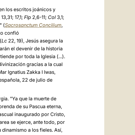
en los escritos joánicos y
13,31; 17,1;
Flp
2,6-11;
Col
3,1;
" (
Sacrosanctum Concilium
,
to confió
(
Lc
22, 19), Jesús asegura la
rán el devenir de la historia
nde por toda la Iglesia (...).
ivinización gracias a la cual
Mar Ignatius Zakka I Iwas,
española, 22 de julio de
rgia. "Ya que la muerte de
a prenda de su Pascua eterna,
ascual inaugurado por Cristo,
tarea se ejerce, ante todo, por
dinamismo a los fieles. Así,