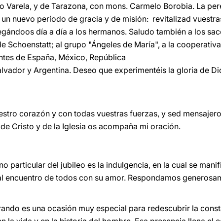
o Varela, y de Tarazona, con mons. Carmelo Borobia. La per
en un nuevo período de gracia y de misión: revitalizad vuest
tregándoos día a día a los hermanos. Saludo también a los sa
 Schoenstatt; al grupo "Ángeles de María", a la cooperativa
tes de España, México, República
lvador y Argentina. Deseo que experimentéis la gloria de Dio
estro corazón y con todas vuestras fuerzas, y sed mensajer
 de Cristo y de la Iglesia os acompaña mi oración.
particular del jubileo es la indulgencia, en la cual se manifi
e al encuentro de todos con su amor. Respondamos generosame
rando es una ocasión muy especial para redescubrir la const