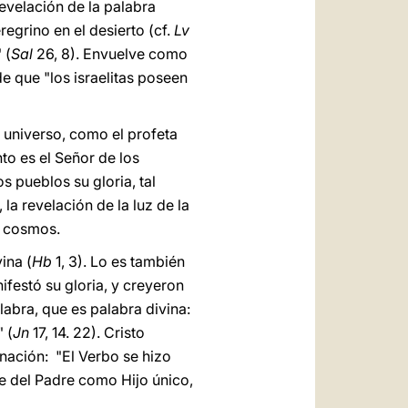
revelación de la palabra
regrino en el desierto (cf.
Lv
 (
Sal
26, 8). Envuelve como
e que "los israelitas poseen
l universo, como el profeta
o es el Señor de los
os pueblos su gloria, tal
, la revelación de la luz de la
l cosmos.
ina (
Hb
1, 3). Lo es también
festó su gloria, y creyeron
alabra, que es palabra divina:
 (
Jn
17, 14. 22). Cristo
nación: "El Verbo se hizo
e del Padre como Hijo único,