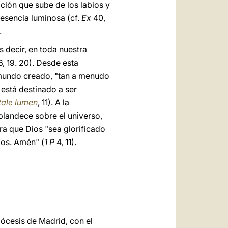
cación que sube de los labios y
resencia luminosa (cf.
Ex
40,
.
 decir, en toda nuestra
, 19. 20). Desde esta
l mundo creado, "tan a menudo
 está destinado a ser
tale lumen
, 11). A la
splandece sobre el universo,
ra que Dios "sea glorificado
los. Amén" (
1 P
4, 11).
iócesis de Madrid, con el