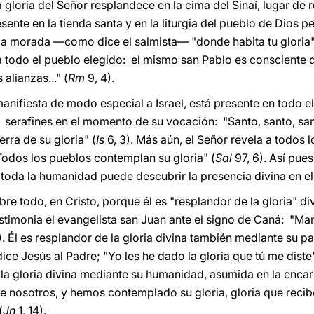
La gloria del Señor resplandece en la cima del Sinaí, lugar de 
esente en la tienda santa y en la liturgia del pueblo de Dios pe
 la morada ―como dice el salmista― "donde habita tu gloria"
a todo el pueblo elegido: el mismo san Pablo es consciente d
s alianzas..." (
Rm
9, 4).
 manifiesta de modo especial a Israel, está presente en todo e
erafines en el momento de su vocación: "Santo, santo, sant
ierra de su gloria" (
Is
6, 3). Más aún, el Señor revela a todos l
"Todos los pueblos contemplan su gloria" (
Sal
97, 6). Así pues
so toda la humanidad puede descubrir la presencia divina en e
bre todo, en Cristo, porque él es "resplandor de la gloria" div
timonia el evangelista san Juan ante el signo de Caná: "Mani
). Él es resplandor de la gloria divina también mediante su p
dice Jesús al Padre; "Yo les he dado la gloria que tú me diste"
la gloria divina mediante su humanidad, asumida en la encar
e nosotros, y hemos contemplado su gloria, gloria que recib
(
Jn
1, 14).