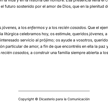
 en la vida y en la historia del hombre. Esa presencia llena e
el futuro sostenido por el amor de Dios, que en la plenitud d
os
jóvenes,
a los
enfermos
y a los
recién casados.
Que el eje
a litúrgica celebramos hoy, os estimule, queridos
jóvenes,
a
interesado servicio al prójimo; os ayude a vosotros, querid
 particular de amor, a fin de que encontréis en ella la paz y
s
recién casados,
a construir una familia siempre abierta a lo
Copyright © Dicasterio para la Comunicación