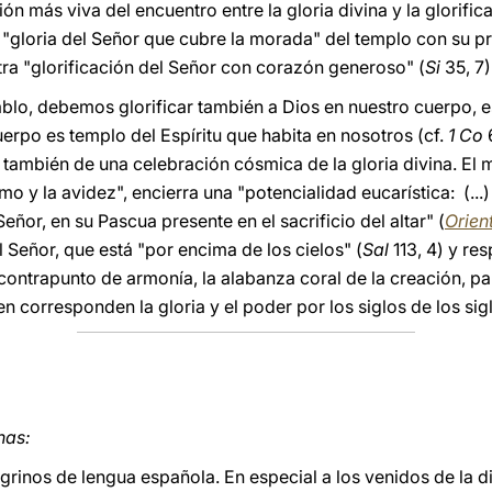
sión más viva del encuentro entre la gloria divina y la glorifi
 "gloria del Señor que cubre la morada" del templo con su p
ra "glorificación del Señor con corazón generoso" (
Si
35, 7)
lo, debemos glorificar también a Dios en nuestro cuerpo, es
erpo es templo del Espíritu que habita en nosotros (cf.
1 Co
6
 también de una celebración cósmica de la gloria divina. E
o y la avidez", encierra una "potencialidad eucarística: (...)
eñor, en su Pascua presente en el sacrificio del altar" (
Orien
l Señor, que está "por encima de los cielos" (
Sal
113, 4) y re
ntrapunto de armonía, la alabanza coral de la creación, pa
en corresponden la gloria y el poder por los siglos de los sig
nas:
grinos de lengua española. En especial a los venidos de la d