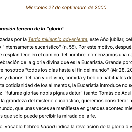
Miércoles 27 de septiembre de 2000
ración terrena de la "gloria"
azadas por la
Tertio millennio adveniente
, este Año jubilar, c
 "intensamente eucarístico" (n. 55). Por este motivo, despué
 que resplandece en el camino del hombre, comenzamos una ca
bración de la gloria divina que es la Eucaristía. Grande por
re nosotros "todos los días hasta el fin del mundo" (
Mt
28, 20
os y diarios del pan y del vino, comida y bebida habituales de
a cotidianidad de los alimentos, la Eucaristía introduce no 
ra: "futurae gloriae nobis pignus datur" (santo Tomás de Aqu
r la grandeza del misterio eucarístico, queremos considerar h
 mundo, que unas veces se manifiesta en grandes acontecimie
 que sólo puede percibir la mirada de la fe.
 el vocablo hebreo
kabôd
indica la revelación de la gloria di