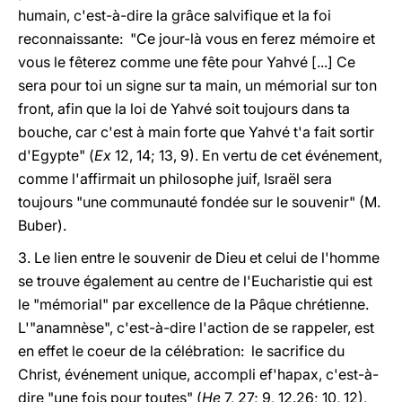
humain, c'est-à-dire la grâce salvifique et la foi
reconnaissante: "Ce jour-là vous en ferez mémoire et
vous le fêterez comme une fête pour Yahvé [...] Ce
sera pour toi un signe sur ta main, un mémorial sur ton
front, afin que la loi de Yahvé soit toujours dans ta
bouche, car c'est à main forte que Yahvé t'a fait sortir
d'Egypte" (
Ex
12, 14; 13, 9). En vertu de cet événement,
comme l'affirmait un philosophe juif, Israël sera
toujours "une communauté fondée sur le souvenir" (M.
Buber).
3. Le lien entre le souvenir de Dieu et celui de l'homme
se trouve également au centre de l'Eucharistie qui est
le "mémorial" par excellence de la Pâque chrétienne.
L'"anamnèse", c'est-à-dire l'action de se rappeler, est
en effet le coeur de la célébration: le sacrifice du
Christ, événement unique, accompli ef'hapax, c'est-à-
dire "une fois pour toutes" (
He
7, 27; 9, 12.26; 10, 12),