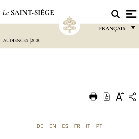
Le
SAINT-SIÈGE
FRANÇAIS
AUDIENCES
2000
FRANÇAIS
ENGLISH
ITALIANO
PORTUGUÊS
ESPAÑOL
DEUTSCH
POLSKI
العربيّة
DE
-
EN
-
ES
-
FR
-
IT
-
PT
中文