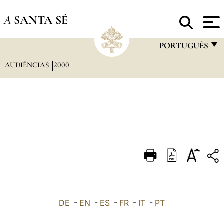
A
SANTA SÉ
PORTUGUÊS
AUDIÊNCIAS
2000
FRANÇAIS
ENGLISH
ITALIANO
PORTUGUÊS
ESPAÑOL
DEUTSCH
POLSKI
العربيّة
DE
-
EN
-
ES
-
FR
-
IT
-
PT
中文