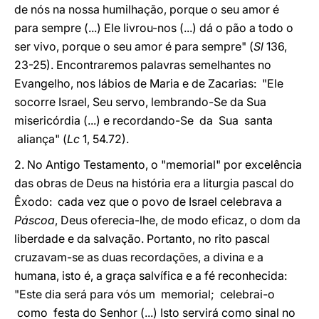
de nós na nossa humilhação, porque o seu amor é
para sempre (...) Ele livrou-nos (...) dá o pão a todo o
ser vivo, porque o seu amor é para sempre" (
Sl
136,
23-25). Encontraremos palavras semelhantes no
Evangelho, nos lábios de Maria e de Zacarias: "Ele
socorre Israel, Seu servo, lembrando-Se da Sua
misericórdia (...) e recordando-Se da Sua santa
aliança" (
Lc
1, 54.72).
2. No Antigo Testamento, o "memorial" por excelência
das obras de Deus na história era a liturgia pascal do
Êxodo: cada vez que o povo de Israel celebrava a
Páscoa
, Deus oferecia-lhe, de modo eficaz, o dom da
liberdade e da salvação. Portanto, no rito pascal
cruzavam-se as duas recordações, a divina e a
humana, isto é, a graça salvífica e a fé reconhecida:
"Este dia será para vós um memorial; celebrai-o
como festa do Senhor (...) Isto servirá como sinal no