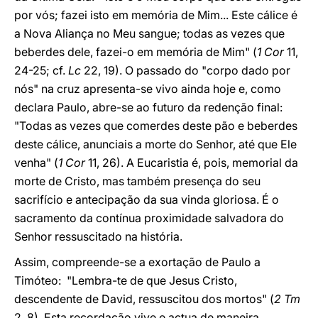
por vós; fazei isto em memória de Mim... Este cálice é
a Nova Aliança no Meu sangue; todas as vezes que
beberdes dele, fazei-o em memória de Mim" (
1 Cor
11,
24-25; cf.
Lc
22, 19). O passado do "corpo dado por
nós" na cruz apresenta-se vivo ainda hoje e, como
declara Paulo, abre-se ao futuro da redenção final:
"Todas as vezes que comerdes deste pão e beberdes
deste cálice, anunciais a morte do Senhor, até que Ele
venha" (
1 Cor
11, 26). A Eucaristia é, pois, memorial da
morte de Cristo, mas também presença do seu
sacrifício e antecipação da sua vinda gloriosa. É o
sacramento da contínua proximidade salvadora do
Senhor ressuscitado na história.
Assim, compreende-se a exortação de Paulo a
Timóteo: "Lembra-te de que Jesus Cristo,
descendente de David, ressuscitou dos mortos" (
2 Tm
2, 8). Esta recordação vive e actua de maneira