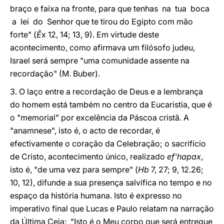
braço e faixa na fronte, para que tenhas na tua boca
a lei do Senhor que te tirou do Egipto com mão
forte" (
Ê
x 12, 14; 13, 9). Em virtude deste
acontecimento, como afirmava um filósofo judeu,
Israel será sempre "uma comunidade assente na
recordação" (M. Buber).
3. O laço entre a recordação de Deus e a lembrança
do homem está também no centro da Eucaristia, que é
o "memorial" por excelência da Páscoa cristã. A
"anamnese", isto é, o acto de recordar, é
efectivamente o coração da Celebração; o sacrifício
de Cristo, acontecimento único, realizado
ef'hapax
,
isto é, "de uma vez para sempre" (
Hb
7, 27; 9, 12.26;
10, 12), difunde a sua presença salvífica no tempo e no
espaço da história humana. Isto é expresso no
imperativo final que Lucas e Paulo relatam na narração
da Última Ceia: "Isto é o Meu corpo que será entregue