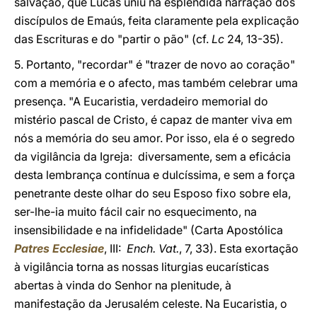
salvação, que Lucas uniu na esplêndida narração dos
discípulos de Emaús, feita claramente pela explicação
das Escrituras e do "partir o pão" (cf.
Lc
24, 13-35).
5. Portanto, "recordar" é "trazer de novo ao coração"
com a memória e o afecto, mas também celebrar uma
presença. "A Eucaristia, verdadeiro memorial do
mistério pascal de Cristo, é capaz de manter viva em
nós a memória do seu amor. Por isso, ela é o segredo
da vigilância da Igreja: diversamente, sem a eficácia
desta lembrança contínua e dulcíssima, e sem a força
penetrante deste olhar do seu Esposo fixo sobre ela,
ser-lhe-ia muito fácil cair no esquecimento, na
insensibilidade e na infidelidade" (Carta Apostólica
Patres Ecclesiae
, III:
Ench. Vat.
, 7, 33). Esta exortação
à vigilância torna as nossas liturgias eucarísticas
abertas à vinda do Senhor na plenitude, à
manifestação da Jerusalém celeste. Na Eucaristia, o