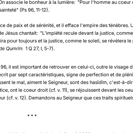
On associe le bonheur à la lumière: "Pour l'homme au coeur dro
inteté" (Ps 96, 11-12).
e de paix et de sérénité, et il efface l'empire des ténèbres
 Jésus chantait: "L'impiété recule devant la justice, comme
ira pour toujours et la justice, comme le soleil, se révèlera le
 de Qumrln
: 1 Q 27, I, 5-7).
96, il est important de retrouver en celui-ci, outre le visage
décrit par sept caractéristiques, signe de perfection et de plé
ent le mal, aiment le Seigneur, sont des hasîdîm, c'est-à-dire d
tice, ont le coeur droit (cf. v. 11), se réjouissent devant les o
r (cf. v. 12). Demandons au Seigneur que ces traits spirituel
 *