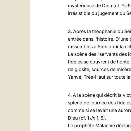
mystérieuse de Dieu (cf.
Ps
96
irrésistible du jugement du Sei
3. Après la théophanie du Sei
entrée dans l'histoire. D'une p
rassemblés à Sion pour la cé
La scène des "servants des ido
fidèles se couvrent de honte.
religiosité, sources de misèr
Yahvé, Très-Haut sur toute la
4. A la scène qui décrit la vi
splendide journée des fidèles (
comme si se levait une aurore
Dieu (cf. 1
Jn
1, 5).
Le prophète Malachie déclarai