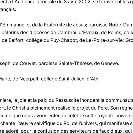
aient à l'Audience générale du 3 avril 2002, se trouvaient les 
rançais:
Emmanuel et de la Fraternité de Jésus; paroisse Notre-Dam
pèlerins des diocèses de Cambrai, d'Evreux, de Reims; coll
, de Belfort; collège du Puy-Chabot, de Le-Poire-sur-Vie; Gr
seph, de Couvet; paroisse Sainte-Thérèse, de Genève.
arie, de Neerpelt; collège Saint-Julien, d'Ath.
ière, la joie et la paix du Ressuscité inondent la communauté
t, le Christ a pleinement réalisé le projet du Père. Son règne
aume que nous avons entendu célèbre cette royauté universe
 chante l’œuvre salvifique du Roi de l’univers, qui manifeste sa
’être adoré, pour la confusion des serviteurs de faux dieux, q