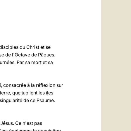
العربيّة
中文
LATINE
isciples du Christ et se
ense de l'Octave de Pâques.
urnées. Par sa mort et sa
 consacrée à la réflexion sur
re, que jubilent les îles
a singularité de ce Psaume.
Jésus. Ce n'est pas
'est également la conviction