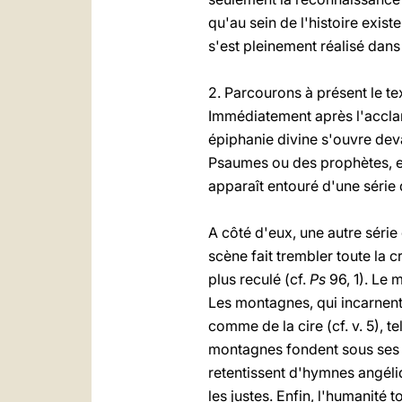
qu'au sein de l'histoire exis
s'est pleinement réalisé dans
2. Parcourons à présent le t
Immédiatement après l'acclam
épiphanie divine s'ouvre deva
Psaumes ou des prophètes, en 
apparaît entouré d'une série 
A côté d'eux, une autre série d
scène fait trembler toute la c
plus reculé (cf.
Ps
96, 1). Le 
Les montagnes, qui incarnent 
comme de la cire (cf. v. 5), t
montagnes fondent sous ses pa
retentissent d'hymnes angéliq
les justes. Enfin, l'humanité t