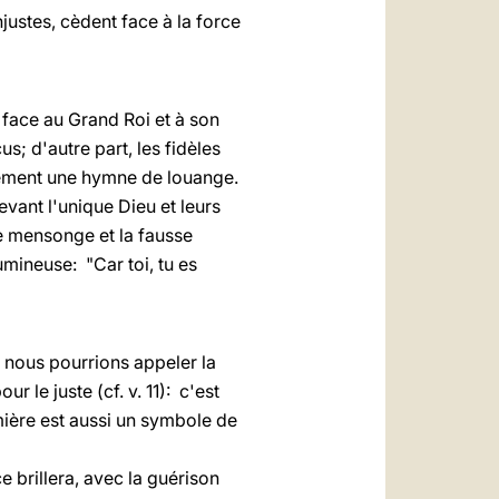
njustes, cèdent face à la force
 face au Grand Roi et à son
us; d'autre part, les fidèles
usement une hymne de louange.
evant l'unique Dieu et leurs
le mensonge et la fausse
umineuse: "Car toi, tu es
ue nous pourrions appeler la
r le juste (cf. v. 11): c'est
umière est aussi un symbole de
 brillera, avec la guérison