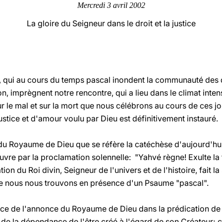
Mercredi 3 avril 2002
La gloire du Seigneur dans le droit et la justice
paix, qui au cours du temps pascal inondent la communauté des d
ion, imprègnent notre rencontre, qui a lieu dans le climat int
ur le mal et sur la mort que nous célébrons au cours de ces jo
ustice et d'amour voulu par Dieu est définitivement instauré.
u Royaume de Dieu que se réfère la catéchèse d'aujourd'hui,
re par la proclamation solennelle: "Yahvé règne! Exulte la ter
on du Roi divin, Seigneur de l'univers et de l'histoire, fait l
e nous nous trouvons en présence d'un Psaume "pascal".
ce de l'annonce du Royaume de Dieu dans la prédication de 
de la dépendance de l'être créé à l'égard de son Créateur; c