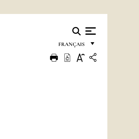
FRANÇAIS
FRANÇAIS
ENGLISH
ITALIANO
PORTUGUÊS
ESPAÑOL
DEUTSCH
POLSKI