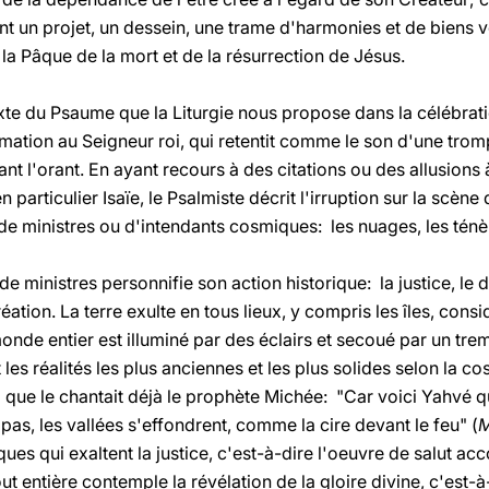
tent un projet, un dessein, une trame d'harmonies et de biens 
 la Pâque de la mort et de la résurrection de Jésus.
exte du Psaume que la Liturgie nous propose dans la célébrat
ation au Seigneur roi, qui retentit comme le son d'une trom
nt l'orant. En ayant recours à des citations ou des allusions
particulier Isaïe, le Psalmiste décrit l'irruption sur la scèn
de ministres ou d'intendants cosmiques: les nuages, les ténèbr
e ministres personnifie son action historique: la justice, le dr
réation. La terre exulte en tous lieux, y compris les îles, con
monde entier est illuminé par des éclairs et secoué par un trem
les réalités les plus anciennes et les plus solides selon la c
el que le chantait déjà le prophète Michée: "Car voici Yahvé qui 
s, les vallées s'effondrent, comme la cire devant le feu" (
M
ues qui exaltent la justice, c'est-à-dire l'oeuvre de salut ac
out entière contemple la révélation de la gloire divine, c'est-à-