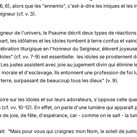
, 6), alors que les "ennemis", c'est-à-dire les iniques et les i
gneur (cf. v. 3).
gneur de l'univers, le Psaume décrit deux types de réactions
art, les idôlatres et les idoles tombent à terre confus et vainc
lébration liturgique en l'honneur du Seigneur, élèvent joye
les" (cf. vv. 7-9) est essentielle: les idoles se prosternent d
 Les justes assistent avec joie au jugement divin qui élimine 
e morale et d'esclavage. Ils entonnent une profession de foi l
 terre, surpassant de beaucoup tous les dieux" (v. 9).
ctoire sur les idoles et sur leurs adorateurs, s'oppose celle q
cf. vv. 10-12). En effet, on parle d'une lumière qui apparaît pou
 de joie, de fête, d'espérance, car - comme on le sait - la l
t: "Mais pour vous qui craignez mon Nom, le soleil de justice