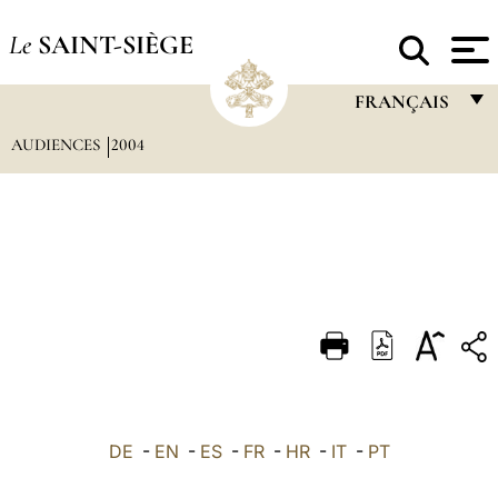
Le
SAINT-SIÈGE
FRANÇAIS
AUDIENCES
2004
FRANÇAIS
ENGLISH
ITALIANO
PORTUGUÊS
ESPAÑOL
DEUTSCH
POLSKI
العربيّة
DE
-
EN
-
ES
-
FR
-
HR
-
IT
-
PT
中文