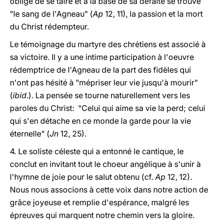
obligé de se taire et à la base de sa défaite se trouve
"le sang de l'Agneau" (
Ap
12, 11), la passion et la mort
du Christ rédempteur.
Le témoignage du martyre des chrétiens est associé à
sa victoire. Il y a une intime participation à l'oeuvre
rédemptrice de l'Agneau de la part des fidèles qui
n'ont pas hésité à "mépriser leur vie jusqu'à mourir"
(
ibid
.). La pensée se tourne naturellement vers les
paroles du Christ: "Celui qui aime sa vie la perd; celui
qui s'en détache en ce monde la garde pour la vie
éternelle" (
Jn
12, 25).
4. Le soliste céleste qui a entonné le cantique, le
conclut en invitant tout le choeur angélique à s'unir à
l'hymne de joie pour le salut obtenu (cf.
Ap
12, 12).
Nous nous associons à cette voix dans notre action de
grâce joyeuse et remplie d'espérance, malgré les
épreuves qui marquent notre chemin vers la gloire.