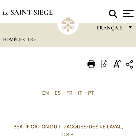
Le
SAINT-SIÈGE
FRANÇAIS
HOMÉLIES
1979
FRANÇAIS
ENGLISH
ITALIANO
PORTUGUÊS
ESPAÑOL
EN
-
ES
-
FR
-
IT
-
PT
DEUTSCH
POLSKI
العربيّة
BÉATIFICATION DU P. JACQUES-DÉSIRÉ LAVAL,
C.S.S.
中文