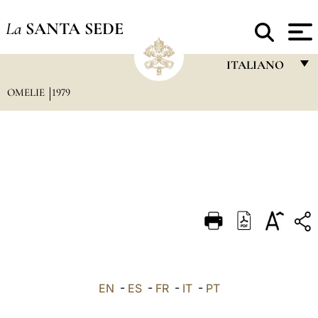
La
SANTA SEDE
ITALIANO
OMELIE
1979
FRANÇAIS
ENGLISH
ITALIANO
PORTUGUÊS
ESPAÑOL
DEUTSCH
POLSKI
العربيّة
EN
-
ES
-
FR
-
IT
-
PT
中文