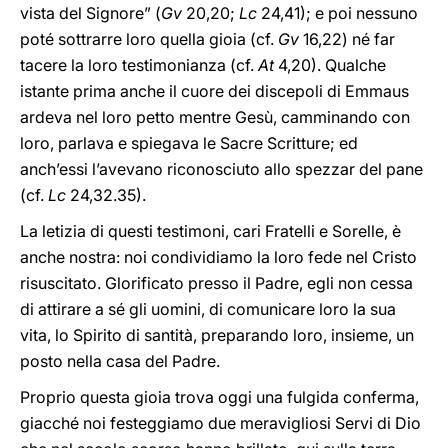
vista del Signore” (
Gv
20,20;
Lc
24,41); e poi nessuno
poté sottrarre loro quella gioia (cf.
Gv
16,22) né far
tacere la loro testimonianza (cf.
At
4,20). Qualche
istante prima anche il cuore dei discepoli di Emmaus
ardeva nel loro petto mentre Gesù, camminando con
loro, parlava e spiegava le Sacre Scritture; ed
anch’essi l’avevano riconosciuto allo spezzar del pane
(cf.
Lc
24,32.35).
La letizia di questi testimoni, cari Fratelli e Sorelle, è
anche nostra: noi condividiamo la loro fede nel Cristo
risuscitato. Glorificato presso il Padre, egli non cessa
di attirare a sé gli uomini, di comunicare loro la sua
vita, lo Spirito di santità, preparando loro, insieme, un
posto nella casa del Padre.
Proprio questa gioia trova oggi una fulgida conferma,
giacché noi festeggiamo due meravigliosi Servi di Dio