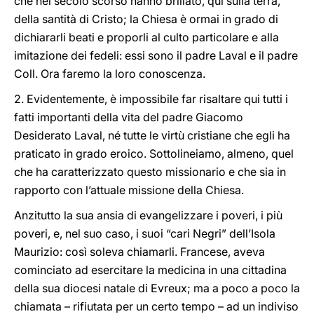
che nel secolo scorso hanno brillato, qui sulla terra,
della santità di Cristo; la Chiesa è ormai in grado di
dichiararli beati e proporli al culto particolare e alla
imitazione dei fedeli: essi sono il padre Laval e il padre
Coll. Ora faremo la loro conoscenza.
2. Evidentemente, è impossibile far risaltare qui tutti i
fatti importanti della vita del padre Giacomo
Desiderato Laval, né tutte le virtù cristiane che egli ha
praticato in grado eroico. Sottolineiamo, almeno, quel
che ha caratterizzato questo missionario e che sia in
rapporto con l’attuale missione della Chiesa.
Anzitutto la sua ansia di evangelizzare i poveri, i più
poveri, e, nel suo caso, i suoi “cari Negri” dell’Isola
Maurizio: così soleva chiamarli. Francese, aveva
cominciato ad esercitare la medicina in una cittadina
della sua diocesi natale di Evreux; ma a poco a poco la
chiamata – rifiutata per un certo tempo – ad un indiviso