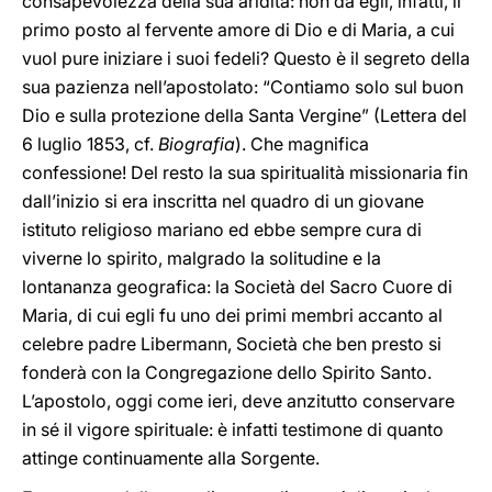
consapevolezza della sua aridità: non dà egli, infatti, il
primo posto al fervente amore di Dio e di Maria, a cui
vuol pure iniziare i suoi fedeli? Questo è il segreto della
sua pazienza nell’apostolato: “Contiamo solo sul buon
Dio e sulla protezione della Santa Vergine” (Lettera del
6 luglio 1853, cf.
Biografia
). Che magnifica
confessione! Del resto la sua spiritualità missionaria fin
dall’inizio si era inscritta nel quadro di un giovane
istituto religioso mariano ed ebbe sempre cura di
viverne lo spirito, malgrado la solitudine e la
lontananza geografica: la Società del Sacro Cuore di
Maria, di cui egli fu uno dei primi membri accanto al
celebre padre Libermann, Società che ben presto si
fonderà con la Congregazione dello Spirito Santo.
L’apostolo, oggi come ieri, deve anzitutto conservare
in sé il vigore spirituale: è infatti testimone di quanto
attinge continuamente alla Sorgente.