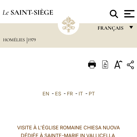
Le
SAINT-SIÈGE
FRANÇAIS
HOMÉLIES
1979
FRANÇAIS
ENGLISH
ITALIANO
PORTUGUÊS
ESPAÑOL
EN
-
ES
-
FR
-
IT
-
PT
DEUTSCH
POLSKI
العربيّة
VISITE À L'ÉGLISE ROMAINE CHIESA NUOVA
DÉDIÉE À SAINTE-MARIE IN VALLICELLA
中文