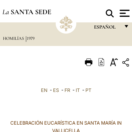
La
SANTA SEDE
ESPAÑOL
HOMILÍAS
1979
FRANÇAIS
ENGLISH
ITALIANO
PORTUGUÊS
ESPAÑOL
EN
-
ES
-
FR
-
IT
-
PT
DEUTSCH
POLSKI
العربيّة
CELEBRACIÓN EUCARÍSTICA EN SANTA MARÍA IN
VALLICELLA
中文