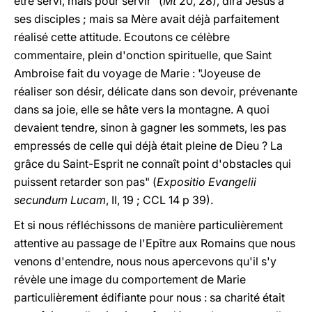
être servi, mais pour servir" (
Mt
20, 28), dira Jésus
à
ses disciples ; mais sa Mère avait déjà parfaitement
réalisé cette attitude. Ecoutons ce célèbre
commentaire, plein d'onction spirituelle, que Saint
Ambroise fait du voyage de Marie : "Joyeuse de
réaliser son désir, délicate dans son devoir, prévenante
dans sa joie, elle se hâte vers la montagne. A quoi
devaient tendre, sinon à gagner les sommets, les pas
empressés de celle qui déjà était pleine de Dieu ? La
grâce du Saint-Esprit ne connaît point d'obstacles qui
puissent retarder son pas" (
Expositio Evangelii
secundum Lucam
, II, 19 ; CCL 14 p 39).
Et si nous réfléchissons de manière particulièrement
attentive au passage de l'Epître aux Romains que nous
venons d'entendre, nous nous apercevons qu'il s'y
révèle une image du comportement de Marie
particulièrement édifiante pour nous : sa charité était