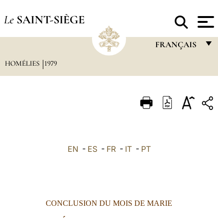
Le
SAINT-SIÈGE
FRANÇAIS
HOMÉLIES
1979
FRANÇAIS
ENGLISH
ITALIANO
PORTUGUÊS
ESPAÑOL
EN
-
ES
-
FR
-
IT
-
PT
DEUTSCH
POLSKI
العربيّة
CONCLUSION DU MOIS DE MARIE
中文