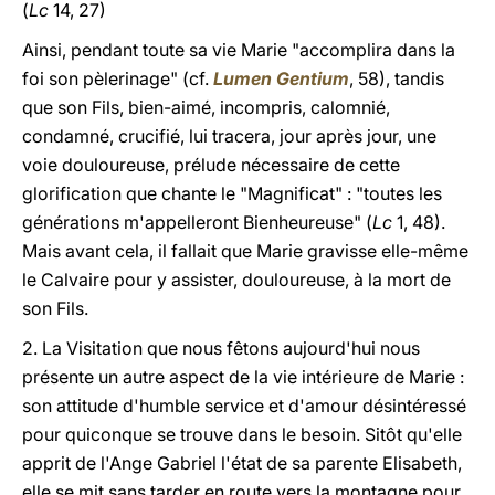
(
Lc
14, 27)
Ainsi, pendant toute sa vie Marie "accomplira dans la
foi son pèlerinage" (cf.
Lumen Gentium
, 58), tandis
que son Fils, bien-aimé, incompris, calomnié,
condamné, crucifié, lui tracera, jour après jour, une
voie douloureuse, prélude nécessaire de cette
glorification que chante le "Magnificat" : "toutes les
générations m'appelleront Bienheureuse" (
Lc
1, 48).
Mais avant cela, il fallait que Marie gravisse elle-même
le Calvaire pour y assister, douloureuse,
à
la mort de
son Fils.
2. La Visitation que nous fêtons aujourd'hui nous
présente un autre aspect de la vie intérieure de Marie :
son attitude
d'humble service
et d'amour désintéressé
pour quiconque se trouve dans le besoin. Sitôt qu'elle
apprit de l'Ange Gabriel l'état de sa parente Elisabeth,
elle se mit sans tarder en route vers la montagne pour