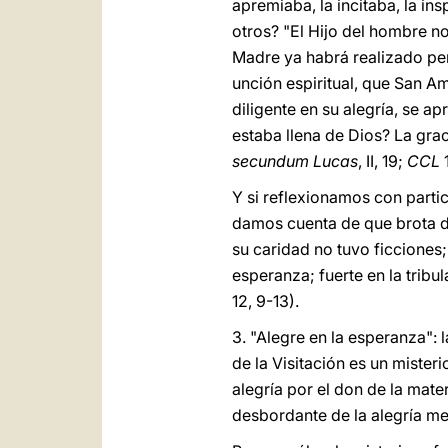
apremiaba, la incitaba, la in
otros? "El Hijo del hombre no 
Madre ya habrá realizado per
unción espiritual, que San Am
diligente en su alegría, se a
estaba llena de Dios? La grac
secundum Lucas
, II, 19;
CCL
1
Y si reflexionamos con parti
damos cuenta de que brota de
su caridad no tuvo ficciones;
esperanza; fuerte en la tribu
12, 9-13).
3. "Alegre en la esperanza": 
de la Visitación es un misteri
alegría por el don de la mat
desbordante de la alegría me