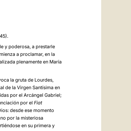
العربيّة
中文
LATINE
 45).
de y poderosa, a prestarle
omienza a proclamar, en la
realizada plenamente en María
voca la gruta de Lourdes,
al de la Virgen Santísima en
tidas por el Arcángel Gabriel;
unciación por el
Fiat
e Dios: desde ese momento
no por la misteriosa
irtiéndose en su primera y