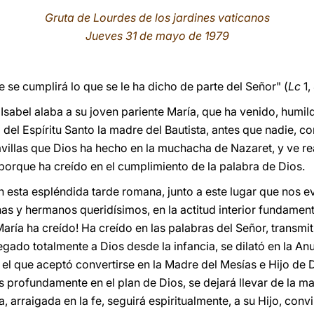
Gruta de Lourdes de los jardines vaticanos
Jueves 31 de mayo de 1979
 se cumplirá lo que se le ha dicho de parte del Señor" (
Lc
1,
 Isabel alaba a su joven pariente María, que ha venido, humil
o del Espíritu Santo la madre del Bautista, antes que nadie, c
aravillas que Dios ha hecho en la muchacha de Nazaret, y ve 
 porque ha creído en el cumplimiento de la palabra de Dios.
en esta espléndida tarde romana, junto a este lugar que nos e
s y hermanos queridísimos, en la actitud interior fundament
¡María ha creído! Ha creído en las palabras del Señor, transmi
gado totalmente a Dios desde la infancia, se dilató en la An
 el que aceptó convertirse en la Madre del Mesías e Hijo d
s profundamente en el plan de Dios, se dejará llevar de la ma
a, arraigada en la fe, seguirá espiritualmente, a su Hijo, conv