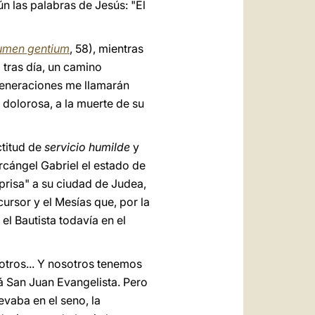
n las palabras de Jesús: "El
umen gentium
, 58), mientras
 tras día, un camino
 generaciones me llamarán
r dolorosa, a la muerte de su
ctitud de
servicio humilde
y
rcángel Gabriel el estado de
prisa" a su ciudad de Judea,
cursor y el Mesías que, por la
l Bautista todavía en el
tros... Y nosotros tenemos
irá San Juan Evangelista. Pero
evaba en el seno, la