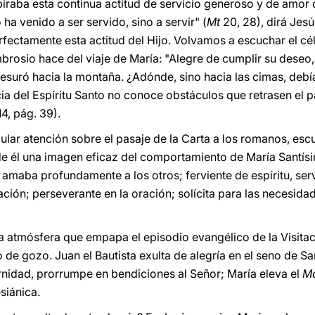
spiraba esta continua actitud de servicio generoso y de amor
ha venido a ser servido, sino a servir" (
Mt
20, 28), dirá Jesú
fectamente esta actitud del Hijo. Volvamos a escuchar el cé
brosio hace del viaje de María: "Alegre de cumplir su deseo,
presuró hacia la montaña. ¿Adónde, sino hacia las cimas, debí
ia del Espíritu Santo no conoce obstáculos que retrasen el p
4, pág. 39).
cular atención sobre el pasaje de la Carta a los romanos, e
 él una imagen eficaz del comportamiento de María Santísim
 amaba profundamente a los otros; ferviente de espíritu, serv
lación; perseverante en la oración; solícita para las necesid
la atmósfera que empapa el episodio evangélico de la Visitació
o de gozo. Juan el Bautista exulta de alegría en el seno de San
ernidad, prorrumpe en bendiciones al Señor; María eleva el
Ma
siánica.