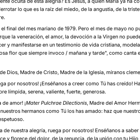
uente oculta de esta alegría? Es Jesús, a quien María ya ha c
rotar lo que es la raíz del miedo, de la angustia, de la trist
re.
 el final del mes mariano de 1979. Pero el mes de mayo no p
orque la veneración, el amor, la devoción a la Virgen no pue
r y manifestarse en un testimonio de vida cristiana, model
osa flor que siempre invoco / mañana y tarde", como canta el
de Dios, Madre de Cristo, Madre de la Iglesia, míranos cleme
ruega por nosotros! ¡Enséñanos a creer como Tú has creído! Ha
mpre límpida, serena, valiente, fuerte, generosa.
a de amor! ¡
Mater Pulchrae Dilectionis
, Madre del Amor Herm
 nuestros hermanos como Tú los has amado: haz que nuestr
espetuoso.
a de nuestra alegría, ruega por nosotros! Enséñanos a saber r
ace y florece del dolor, de la renuncia, de la unión con tu Hij