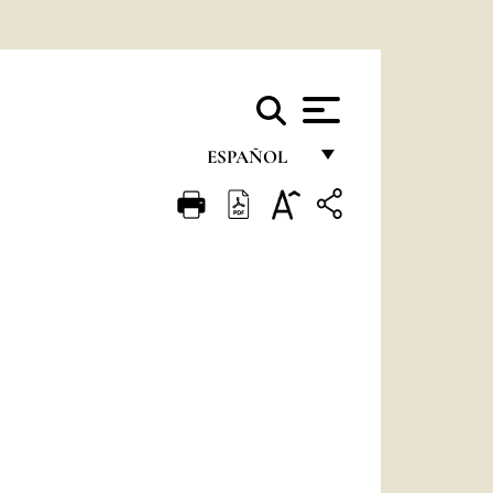
ESPAÑOL
FRANÇAIS
ENGLISH
ITALIANO
PORTUGUÊS
ESPAÑOL
DEUTSCH
POLSKI