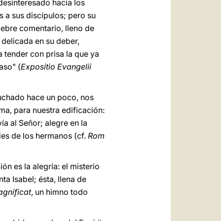
 desinteresado hacia los
s a sus discípulos; pero su
lebre comentario, lleno de
 delicada en su deber,
a tender con prisa la que ya
aso" (
Expositio Evangelii
scuchado hace un poco, nos
a, para nuestra edificación:
ía al Señor; alegre en la
ades de los hermanos (cf.
Rom
n es la alegría: el misterio
ta Isabel; ésta, llena de
gníficat
, un himno todo