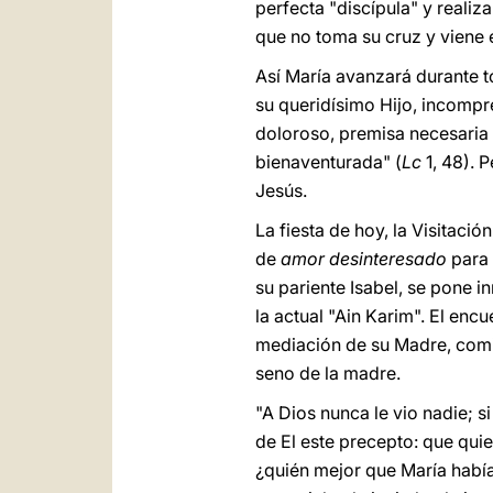
perfecta "discípula" y realiz
que no toma su cruz y viene 
Así María avanzará durante t
su queridísimo Hijo, incompr
doloroso, premisa necesaria 
bienaventurada" (
Lc
1, 48). 
Jesús.
La fiesta de hoy, la Visitació
de
amor desinteresado
para 
su pariente Isabel, se pone 
la actual "Ain Karim". El enc
mediación de su Madre, comie
seno de la madre.
"A Dios nunca le vio nadie;
de El este precepto: que qui
¿quién mejor que María había 