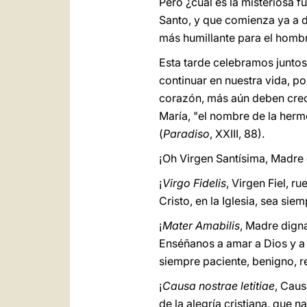
Pero ¿cuál es la misteriosa f
Santo, y que comienza ya a der
más humillante para el homb
Esta tarde celebramos juntos
continuar en nuestra vida, p
corazón, más aún deben crece
María, "el nombre de la herm
(
Paradiso
, XXIII, 88).
¡Oh Virgen Santísima, Madre 
¡
Virgo Fidelis
, Virgen Fiel, 
Cristo, en la Iglesia, sea sie
¡
Mater Amabilis
, Madre dign
Enséñanos a amar a Dios y a
siempre paciente, benigno, r
¡
Causa nostrae letitiae
, Caus
de la alegría cristiana, que n