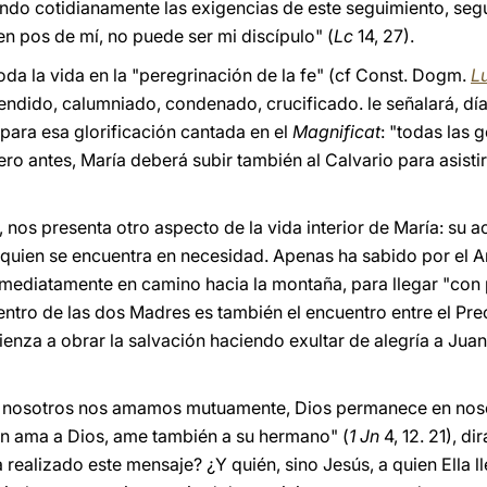
ando cotidianamente las exigencias de este seguimiento, segú
en pos de mí, no puede ser mi discípulo" (
Lc
14, 27).
oda la vida en la "peregrinación de la fe" (cf Const. Dogm.
L
endido, calumniado, condenado, crucificado. le señalará, día
para esa glorificación cantada en el
Magnificat
: "todas las
Pero antes, María deberá subir también al Calvario para asisti
n, nos presenta otro aspecto de la vida interior de María: su a
quien se encuentra en necesidad. Apenas ha sabido por el A
inmediatamente en camino hacia la montaña, para llegar "con 
uentro de las dos Madres es también el encuentro entre el Pre
nza a obrar la salvación haciendo exultar de alegría a Juan e
 si nosotros nos amamos mutuamente, Dios permanece en noso
en ama a Dios, ame también a su hermano" (
1 Jn
4, 12. 21), d
realizado este mensaje? ¿Y quién, sino Jesús, a quien Ella ll