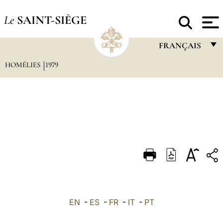
Le
SAINT-SIÈGE
FRANÇAIS
HOMÉLIES
1979
FRANÇAIS
ENGLISH
ITALIANO
PORTUGUÊS
ESPAÑOL
DEUTSCH
POLSKI
العربيّة
EN
-
ES
-
FR
-
IT
-
PT
中文