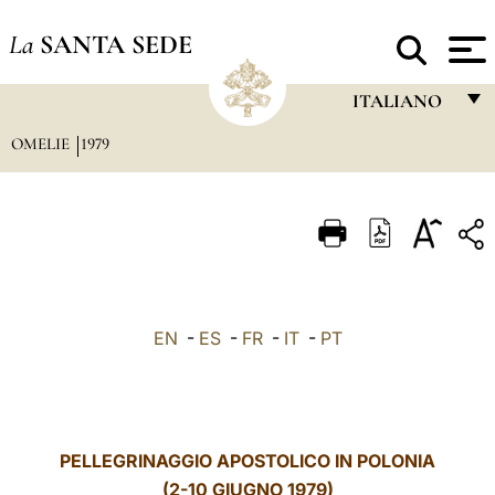
La
SANTA SEDE
ITALIANO
OMELIE
1979
FRANÇAIS
ENGLISH
ITALIANO
PORTUGUÊS
ESPAÑOL
EN
-
ES
-
FR
-
IT
-
PT
DEUTSCH
POLSKI
العربيّة
PELLEGRINAGGIO APOSTOLICO IN POLONIA
(2-10 GIUGNO 1979)
中文