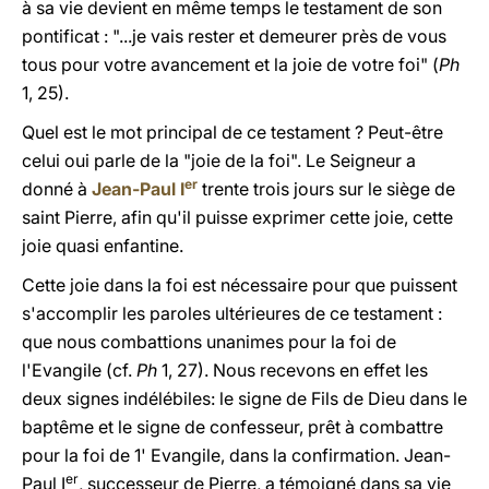
à sa vie devient
en même temps le testament
de son
pontificat : "...je vais rester et demeurer près de vous
tous pour votre avancement et la joie de votre foi" (
Ph
1, 25).
Quel est le mot principal de ce testament ? Peut-être
celui oui parle de la
"joie de la foi".
Le Seigneur a
er
donné à
Jean-Paul
I
trente trois jours sur le siège de
saint Pierre, afin qu'il puisse exprimer cette joie, cette
joie quasi enfantine.
Cette joie dans la foi est nécessaire pour que puissent
s'accomplir les paroles ultérieures de ce testament :
que nous combattions unanimes
pour la foi de
l'Evangile
(cf.
Ph
1, 27). Nous recevons en effet les
deux signes indélébiles: le signe de
Fils de Dieu
dans le
baptême et le signe de
confesseur, prêt à combattre
pour la foi de 1' Evangile, dans la confirmation. Jean-
er
Paul I
, successeur de Pierre, a témoigné dans sa vie