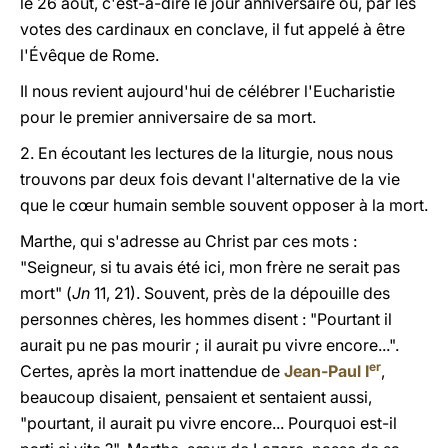
le 26 août, c'est-à-dire le jour anniversaire où, par les
votes des cardinaux en conclave, il fut appelé à être
l'Évêque de Rome.
Il nous revient aujourd'hui de célébrer l'Eucharistie
pour le premier anniversaire de sa mort.
2. En écoutant les lectures de la liturgie, nous nous
trouvons par deux fois devant l'alternative de la vie
que le c
œ
ur humain semble souvent opposer à la mort.
Marthe, qui s'adresse au Christ par ces mots :
"Seigneur, si tu avais été ici, mon frère ne serait pas
mort" (
Jn
11, 21). Souvent, près de la dépouille des
personnes chères, les hommes disent : "Pourtant il
aurait pu ne pas mourir ; il aurait pu vivre encore...".
er
Certes, après la mort inattendue de
Jean-Paul
I
,
beaucoup disaient, pensaient et sentaient aussi,
"pourtant, il aurait pu vivre encore... Pourquoi est-il