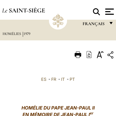
Le
SAINT-SIÈGE
FRANÇAIS
HOMÉLIES
1979
FRANÇAIS
ENGLISH
ITALIANO
PORTUGUÊS
ESPAÑOL
ES
-
FR
-
IT
-
PT
DEUTSCH
POLSKI
العربيّة
HOMÉLIE DU PAPE JEAN-PAUL II
er
EN MÉMOIRE DE JEAN-PAUL I
中文