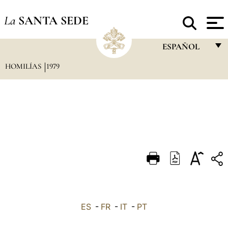
La
SANTA SEDE
ESPAÑOL
HOMILÍAS
1979
FRANÇAIS
ENGLISH
ITALIANO
PORTUGUÊS
ESPAÑOL
DEUTSCH
POLSKI
العربيّة
ES
-
FR
-
IT
-
PT
中文