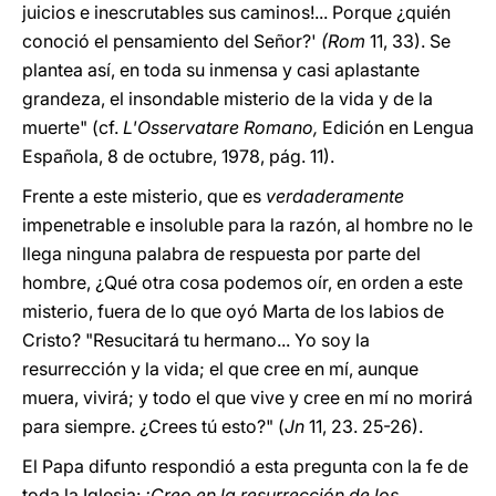
juicios e inescrutables sus caminos!... Porque ¿quién
conoció el pensamiento del Señor?'
(Rom
11, 33). Se
plantea así, en toda su inmensa y casi aplastante
grandeza, el insondable misterio de la vida y de la
muerte" (cf.
L'Osservatare Romano,
Edición en Lengua
Española, 8 de octubre, 1978, pág. 11).
Frente a este misterio, que es
verdaderamente
impenetrable e insoluble para la razón, al hombre no le
llega ninguna palabra de respuesta por parte del
hombre, ¿Qué otra cosa podemos oír, en orden a este
misterio, fuera de lo que oyó Marta de los labios de
Cristo? "Resucitará tu hermano... Yo soy la
resurrección y la vida; el que cree en mí, aunque
muera, vivirá; y todo el que vive y cree en mí no morirá
para siempre. ¿Crees tú esto?" (
Jn
11, 23. 25-26).
El Papa difunto respondió a esta pregunta con la fe de
toda la Iglesia:
¡Creo en la resurrección de los