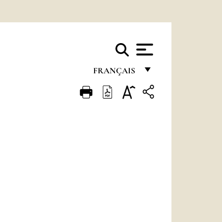
FRANÇAIS
FRANÇAIS
ENGLISH
ITALIANO
PORTUGUÊS
ESPAÑOL
DEUTSCH
POLSKI