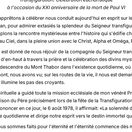
à l'occasion du XXI anniversaire de la mort de Paul VI
pprêtons à célébrer nous conduit aujourd'hui en esprit sur l
ean, pour admirer extasiés la splendeur du Seigneur transfig
lons la rencontre mystérieuse entre l'histoire qui s'édifie ch
u Ciel, dans la pleine union avec le Christ, Alpha et Oméga, P
, il est donné de nous réjouir de la compagnie du Seigneur tra
'en-haut à travers la prière et la célébration des divins my
s descendre du Mont Thabor dans l'existence quotidienne, 
 mont, nous avons vu; sur les routes de la vie, il nous est de
 illumine les pas des croyants.
rituelle a guidé toute la mission ecclésiale de mon vénéré P
ison du Père précisément lors de la fête de la Transfiguration
ononcer en ce jour, le 6 août 1978, il affirmait: «La solennité 
e quotidienne et dirige notre esprit vers le destin immortel que
ous sommes faits pour l'éternité et l'éternité commence dès 