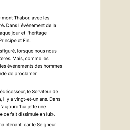
العربيّة
中文
e mont Thabor, avec les
LATINE
uré. Dans l'événement de la
aque jour et l'héritage
rincipe et Fin.
nsfiguré, lorsque nous nous
stères. Mais, comme les
où les événements des hommes
mandé de proclamer
rédécesseur, le Serviteur de
, il y a vingt-et-un ans. Dans
d'aujourd'hui jette une
 ce fait dissimule en lui».
maintenant, car le Seigneur