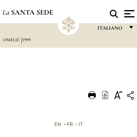
La
SANTA SEDE
ITALIANO
OMELIE
1999
FRANÇAIS
ENGLISH
ITALIANO
PORTUGUÊS
ESPAÑOL
DEUTSCH
POLSKI
العربيّة
EN
-
FR
-
IT
中文