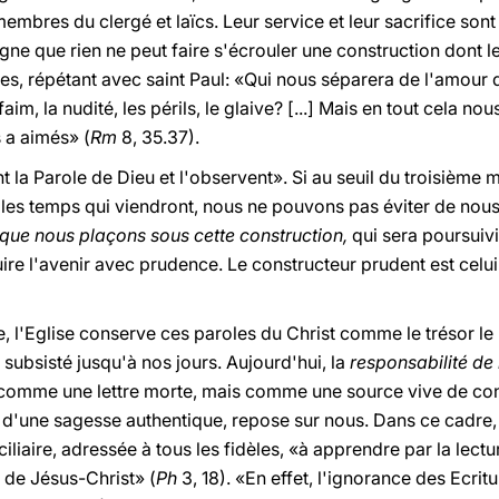
embres du clergé et laïcs. Leur service et leur sacrifice son
gne que rien ne peut faire s'écrouler une construction dont le 
les, répétant avec saint Paul: «Qui nous séparera de l'amour d
faim, la nudité, les périls, le glaive? [...] Mais en tout cela 
 a aimés» (
Rm
8, 35.37).
 la Parole de Dieu et l'observent». Si au seuil du troisième m
s temps qui viendront, nous ne pouvons pas éviter de nou
 que nous plaçons sous cette construction,
qui sera poursuivi
ire l'avenir avec prudence. Le constructeur prudent est celui
e, l'Eglise conserve ces paroles du Christ comme le trésor le 
 subsisté jusqu'à nos jours. Aujourd'hui, la
responsabilité de
comme une lettre morte, mais comme une source vive de conn
 d'une sagesse authentique, repose sur nous. Dans ce cadre, 
ciliaire, adressée à tous les fidèles, «à apprendre par la lect
 de Jésus-Christ» (
Ph
3, 18). «En effet, l'ignorance des Ecrit