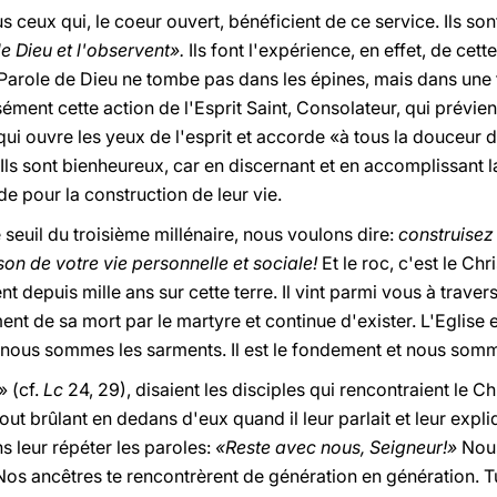
 ceux qui, le coeur ouvert, bénéficient de ce service. Ils so
e Dieu et l'observent».
Ils font l'expérience, en effet, de cett
Parole de Dieu ne tombe pas dans les épines, mais dans une te
ément cette action de l'Esprit Saint, Consolateur, qui prévien
qui ouvre les yeux de l'esprit et accorde «à tous la douceur d
). Ils sont bienheureux, car en discernant et en accomplissant l
e pour la construction de leur vie.
 seuil du troisième millénaire, nous voulons dire:
construisez 
son de votre vie personnelle et sociale!
Et le roc, c'est le Chr
nt depuis mille ans sur cette terre. Il vint parmi vous à travers
ment de sa mort par le martyre et continue d'exister. L'Eglise 
et nous sommes les sarments. Il est le fondement et nous somm
» (cf.
Lc
24, 29), disaient les disciples qui rencontraient le Ch
ut brûlant en dedans d'eux quand il leur parlait et leur expliq
s leur répéter les paroles:
«Reste avec nous, Seigneur!»
Nous
Nos ancêtres te rencontrèrent de génération en génération. T