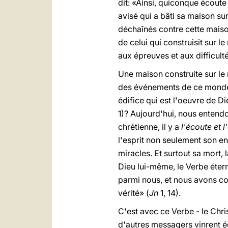
dit: «Ainsi, quiconque écoute
avisé qui a bâti sa maison sur
déchaînés contre cette maison,
de celui qui construisit sur l
aux épreuves et aux difficulté
Une maison construite sur le 
des événements de ce monde?
édifice qui est l'oeuvre de D
1)? Aujourd'hui, nous entendon
chrétienne, il y a
l'écoute et 
l'esprit non seulement son e
miracles. Et surtout sa mort, l
Dieu lui-même, le Verbe éterne
parmi nous, et nous avons con
vérité» (
Jn
1, 14).
C'est avec ce Verbe - le Chris
d'autres messagers vinrent ég