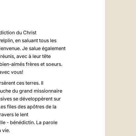
العربيّة
中文
LATINE
diction du Christ
lplin, en saluant tous les
bienvenue. Je salue également
réunis, avec à leur tête
, bien-aimés frères et soeurs.
avec vous!
èrent ces terres. Il
 bouche du grand missionnaire
essives se développèrent sur
es files des apôtres de la
avers le lent
ille - bénédictin. La parole
 vie.