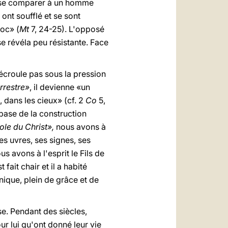
ut se comparer à un homme
 ont soufflé et se sont
roc» (
Mt
7, 24-25). L'opposé
 se révéla peu résistante. Face
'écroule pas sous la pression
rrestre»
, il devienne «un
, dans les cieux» (cf. 2
Co
5,
 base de la construction
ole du Christ»,
nous avons à
s uvres, ses signes, ses
us avons à l'esprit le Fils de
fait chair et il a habité
nique, plein de grâce et de
se. Pendant des siècles,
ur lui qu'ont donné leur vie