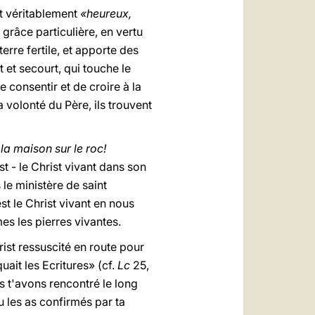
nt véritablement
«heureux,
e grâce particulière, en vertu
rre fertile, et apporte des
t et secourt, qui touche le
e consentir et de croire à la
a volonté du Père, ils trouvent
la maison sur le roc!
ist - le Christ vivant dans son
 le ministère de saint
est le Christ vivant en nous
es les pierres vivantes.
rist ressuscité en route pour
uait les Ecritures» (cf.
Lc
25,
 t'avons rencontré le long
u les as confirmés par ta