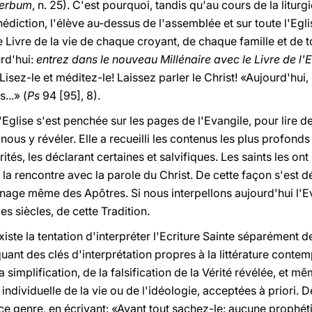
verbum
, n. 25). C'est pourquoi, tandis qu'au cours de la liturgi
nédiction, l'élève au-dessus de l'assemblée et sur toute l'Egli
le Livre de la vie de chaque croyant, de chaque famille et de t
rd'hui:
entrez dans le nouveau Millénaire avec le Livre de l'
isez-le et méditez-le! Laissez parler le Christ! «Aujourd'hui, 
...» (
Ps
94 [95], 8).
l'Eglise s'est penchée sur les pages de l'Evangile, pour lire d
nous y révéler. Elle a recueilli les contenus les plus profonds
tés, les déclarant certaines et salvifiques. Les saints les ont
 la rencontre avec la parole du Christ. De cette façon s'est
nage même des Apôtres. Si nous interpellons aujourd'hui l'
s siècles, de cette Tradition.
xiste la tentation d'interpréter l'Ecriture Sainte séparément de
iquant des clés d'interprétation propres à la littérature conte
simplification, de la falsification de la Vérité révélée, et m
ndividuelle de la vie ou de l'idéologie, acceptées à priori. Dé
ce genre, en écrivant: «Avant tout sachez-le: aucune prophéti