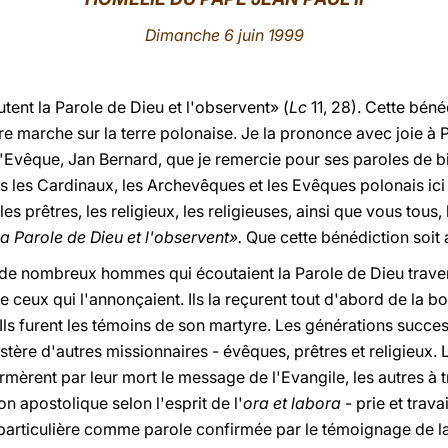
Dimanche 6 juin 1999
utent la Parole de Dieu et l'observent» (
Lc
11, 28). Cette béné
marche sur la terre polonaise. Je la prononce avec joie à Pe
c l'Evêque, Jan Bernard, que je remercie pour ses paroles de 
us les Cardinaux, les Archevêques et les Evêques polonais ici 
es prêtres, les religieux, les religieuses, ainsi que vous tous
a Parole de Dieu et l'observent».
Que cette bénédiction soit 
 de nombreux hommes qui écoutaient la Parole de Dieu travers
de ceux qui l'annonçaient. Ils la reçurent tout d'abord de la
. Ils furent les témoins de son martyre. Les générations succ
tère d'autres missionnaires - évêques, prêtres et religieux. L
rmèrent par leur mort le message de l'Evangile, les autres à tr
 apostolique selon l'esprit de l'
ora et labora
- prie et trava
particulière comme parole confirmée par le témoignage de la