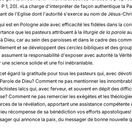
P 1, 20). «La charge d'interpréter de façon authentique la Par
ant de l'Eglise dont l'autorité s'exerce au nom de Jésus-Chri
qui est en Pologne aide avec efficacité les fidèles dans la c
rtance que les pasteurs attribuent à la
liturgie de la parole
au
e à Dieu, car au sein des paroisses et dans le cadre des co
ellement et se développent des
cercles bibliques
et des group
i assument la responsabilité d'exposer avec autorité la Vérit
sur une science solide et une foi inébranlable.
t égard la gratitude pour tous les pasteurs qui, avec dévoti
a Parole de Dieu? Comment ne pas mentionner les innombrable
histes laïcs qui, avec ferveur, et souvent en dépit des diffic
ise? Comment ne pas remercier les exégètes et les théologien
ources de la révélation, apportant une assistance compétente
Dieu récompense de sa bénédiction vos efforts apostoliques! 
ager qui annonce la paix, du messager de bonne nouvelle qu