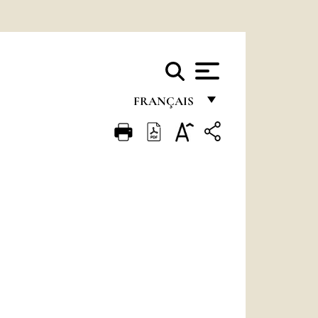
FRANÇAIS
FRANÇAIS
ENGLISH
ITALIANO
PORTUGUÊS
ESPAÑOL
DEUTSCH
POLSKI