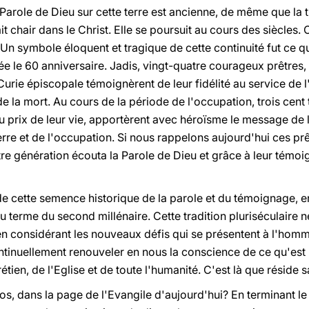
a Parole de Dieu sur cette terre est ancienne, de même que la
t chair dans le Christ. Elle se poursuit au cours des siècles. C
 Un symbole éloquent et tragique de cette continuité fut ce 
née le 60 anniversaire. Jadis, vingt-quatre courageux prêtres
urie épiscopale témoignèrent de leur fidélité au service de l'
de la mort. Au cours de la période de l'occupation, trois cent
, au prix de leur vie, apportèrent avec héroïsme le message de
re et de l'occupation. Si nous rappelons aujourd'hui ces prê
re génération écouta la Parole de Dieu et grâce à leur témoig
 cette semence historique de la parole et du témoignage, en 
terme du second millénaire. Cette tradition pluriséculaire n
 en considérant les nouveaux défis qui se présentent à l'homm
ntinuellement renouveler en nous la conscience de ce qu'est 
tien, de l'Eglise et de toute l'humanité. C'est là que réside 
pos, dans la page de l'Evangile d'aujourd'hui? En terminant le