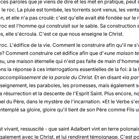
 ces paroles que je viens de dire et les met en pratique, pe
 le roc. La pluie est tombée, les torrents sont venus, les vents
 et elle n'a pas croulé: c'est qu'elle avait été fondée sur le 
e roc est l'homme qui construisit sur le sable. Sa construction
s, elle s'écroula. C'est ce que nous enseigne le Christ.
roc. L'édifice de la vie. Comment le construire afin qu'il ne s
 Comment construire cet édifice afin que d'
«une maison te
ieu, une maison éternelle qui n'est pas faite de main d'homme
s la réponse à ces interrogations essentielles de la foi: à la
l'accomplissement de la parole du Christ
. Et en disant
«la par
nseignement, les paraboles, les promesses, mais également se
a résurrection et la descente de l'Esprit Saint. Plus encore, no
l du Père, dans le mystère de l'incarnation. «Et le Verbe s'est 
templé sa gloire, gloire qu'il tient de son Père comme Fils u
t vivant, ressuscité - que saint Adalbert vint en terre polonai
alement avec le Christ, et lui rendirent témoignage. C'est po