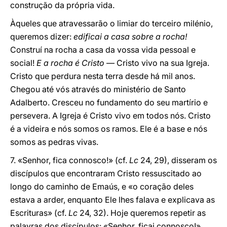
construção da própria vida.
Àqueles que atravessarão o limiar do terceiro milénio,
queremos dizer:
edificai a casa sobre a rocha!
Construí na rocha a casa da vossa vida pessoal e
social!
E a rocha é Cristo
― Cristo vivo na sua Igreja.
Cristo que perdura nesta terra desde há mil anos.
Chegou até vós através do ministério de Santo
Adalberto. Cresceu no fundamento do seu martírio e
persevera. A Igreja é Cristo vivo em todos nós. Cristo
é a videira e nós somos os ramos. Ele é a base e nós
somos as pedras vivas.
7. «Senhor, fica connosco!» (cf.
Lc
24, 29), disseram os
discípulos que encontraram Cristo ressuscitado ao
longo do caminho de Emaús, e «o coração deles
estava a arder, enquanto Ele lhes falava e explicava as
Escrituras» (cf.
Lc
24, 32). Hoje queremos repetir as
palavras dos discípulos: «Senhor, ficai connosco!».