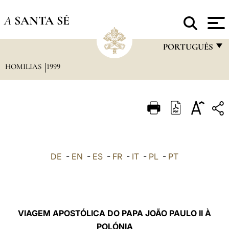
A
SANTA SÉ
PORTUGUÊS
HOMILIAS
1999
FRANÇAIS
ENGLISH
ITALIANO
PORTUGUÊS
ESPAÑOL
DE
-
EN
-
ES
-
FR
-
IT
-
PL
-
PT
DEUTSCH
POLSKI
العربيّة
VIAGEM APOSTÓLICA DO PAPA JOÃO PAULO II À
POLÓNIA
中文