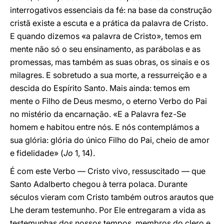
interrogativos essenciais da fé: na base da construção
cristã existe a escuta e a prática da palavra de Cristo.
E quando dizemos «a palavra de Cristo», temos em
mente não só o seu ensinamento, as parábolas e as
promessas, mas também as suas obras, os sinais e os
milagres. E sobretudo a sua morte, a ressurreição e a
descida do Espírito Santo. Mais ainda: temos em
mente o Filho de Deus mesmo, o eterno Verbo do Pai
no mistério da encarnação. «E a Palavra fez-Se
homem e habitou entre nós. E nós contemplámos a
sua glória: glória do único Filho do Pai, cheio de amor
e fidelidade» (
Jo
1, 14).
É com este Verbo ― Cristo vivo, ressuscitado ― que
Santo Adalberto chegou à terra polaca. Durante
séculos vieram com Cristo também outros arautos que
Lhe deram testemunho. Por Ele entregaram a vida as
testemunhas dos nossos tempos, membros do clero e