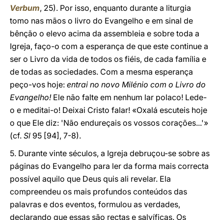
Verbum
, 25). Por isso, enquanto durante a liturgia
tomo nas mãos o livro do Evangelho e em sinal de
bênção o elevo acima da assembleia e sobre toda a
Igreja, faço-o com a esperança de que este continue a
ser o Livro da vida de todos os fiéis, de cada família e
de todas as sociedades. Com a mesma esperança
peço-vos hoje:
entrai no novo Milénio com o Livro do
Evangelho!
Ele não falte em nenhum lar polaco! Lede-
o e meditai-o! Deixai Cristo falar! «Oxalá escuteis hoje
o que Ele diz: 'Não endureçais os vossos corações...'»
(cf.
Sl
95 [94], 7-8).
5. Durante vinte séculos, a Igreja debruçou-se sobre as
páginas do Evangelho para ler da forma mais correcta
possível aquilo que Deus quis ali revelar. Ela
compreendeu os mais profundos conteúdos das
palavras e dos eventos, formulou as verdades,
declarando que essas são rectas e salvíficas. Os