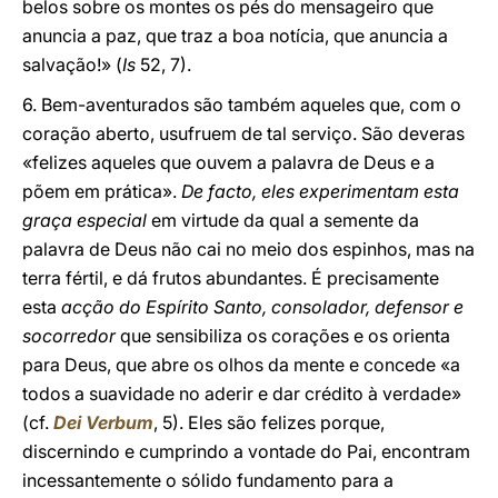
belos sobre os montes os pés do mensageiro que
anuncia a paz, que traz a boa notícia, que anuncia a
salvação!» (
Is
52, 7).
6. Bem-aventurados são também aqueles que, com o
coração aberto, usufruem de tal serviço. São deveras
«felizes aqueles que ouvem a palavra de Deus e a
põem em prática».
De facto, eles experimentam esta
graça especial
em virtude da qual a semente da
palavra de Deus não cai no meio dos espinhos, mas na
terra fértil, e dá frutos abundantes. É precisamente
esta
acção do Espírito Santo, consolador, defensor e
socorredor
que sensibiliza os corações e os orienta
para Deus, que abre os olhos da mente e concede «a
todos a suavidade no aderir e dar crédito à verdade»
(cf.
Dei Verbum
, 5). Eles são felizes porque,
discernindo e cumprindo a vontade do Pai, encontram
incessantemente o sólido fundamento para a