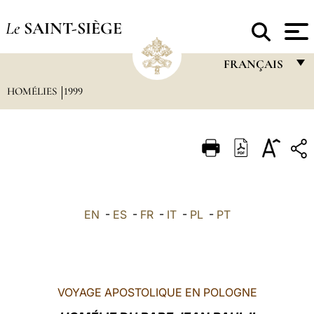
Le
SAINT-SIÈGE
FRANÇAIS
HOMÉLIES
1999
FRANÇAIS
ENGLISH
ITALIANO
PORTUGUÊS
ESPAÑOL
EN
-
ES
-
FR
-
IT
-
PL
-
PT
DEUTSCH
POLSKI
العربيّة
VOYAGE APOSTOLIQUE EN POLOGNE
中文