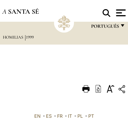
A
SANTA SÉ
PORTUGUÊS
HOMILIAS
1999
FRANÇAIS
ENGLISH
ITALIANO
PORTUGUÊS
ESPAÑOL
DEUTSCH
POLSKI
العربيّة
EN
-
ES
-
FR
-
IT
-
PL
-
PT
中文