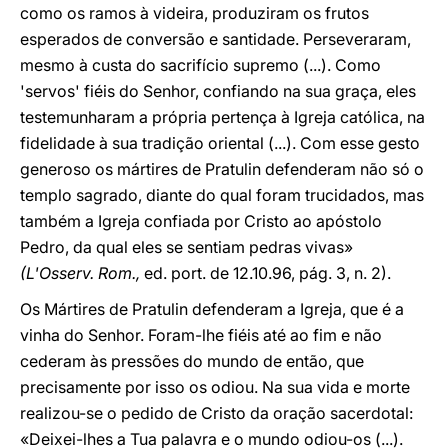
como os ramos à videira, produziram os frutos
esperados de conversão e santidade. Perseveraram,
mesmo à custa do sacrifício supremo (...). Como
'servos' fiéis do Senhor, confiando na sua graça, eles
testemunharam a própria pertença à Igreja católica, na
fidelidade à sua tradição oriental (...). Com esse gesto
generoso os mártires de Pratulin defenderam não só o
templo sagrado, diante do qual foram trucidados, mas
também a Igreja confiada por Cristo ao apóstolo
Pedro, da qual eles se sentiam pedras vivas»
(L'Osserv. Rom.,
ed. port. de 12.10.96, pág. 3, n. 2).
Os Mártires de Pratulin defenderam a Igreja, que é a
vinha do Senhor. Foram-lhe fiéis até ao fim e não
cederam às pressões do mundo de então, que
precisamente por isso os odiou. Na sua vida e morte
realizou-se o pedido de Cristo da oração sacerdotal:
«Deixei-lhes a Tua palavra e o mundo odiou-os (...).