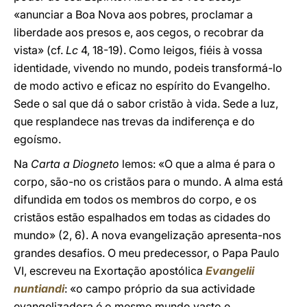
«anunciar a Boa Nova aos pobres, proclamar a
liberdade aos presos e, aos cegos, o recobrar da
vista» (cf.
Lc
4, 18-19). Como leigos, fiéis à vossa
identidade, vivendo no mundo, podeis transformá-lo
de modo activo e eficaz no espírito do Evangelho.
Sede o sal que dá o sabor cristão à vida. Sede a luz,
que resplandece nas trevas da indiferença e do
egoísmo.
Na
Carta a Diogneto
lemos: «O que a alma é para o
corpo, são-no os cristãos para o mundo. A alma está
difundida em todos os membros do corpo, e os
cristãos estão espalhados em todas as cidades do
mundo» (2, 6). A nova evangelização apresenta-nos
grandes desafios. O meu predecessor, o Papa Paulo
VI, escreveu na Exortação apostólica
Evangelii
nuntiandi
: «o campo próprio da sua actividade
evangelizadora é o mesmo mundo vasto e