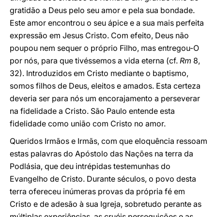
gratidão a Deus pelo seu amor e pela sua bondade.
Este amor encontrou o seu ápice e a sua mais perfeita
expressão em Jesus Cristo. Com efeito, Deus não
poupou nem sequer o próprio Filho, mas entregou-O
por nós, para que tivéssemos a vida eterna (cf.
Rm
8,
32). Introduzidos em Cristo mediante o baptismo,
somos filhos de Deus, eleitos e amados. Esta certeza
deveria ser para nós um encorajamento a perseverar
na fidelidade a Cristo. São Paulo entende esta
fidelidade como união com Cristo no amor.
Queridos Irmãos e Irmãs, com que eloquência ressoam
estas palavras do Apóstolo das Nações na terra da
Podlásia, que deu intrépidas testemunhas do
Evangelho de Cristo. Durante séculos, o povo desta
terra ofereceu inúmeras provas da própria fé em
Cristo e de adesão à sua Igreja, sobretudo perante as
múltiplas experiências, as cruéis perseguições e as