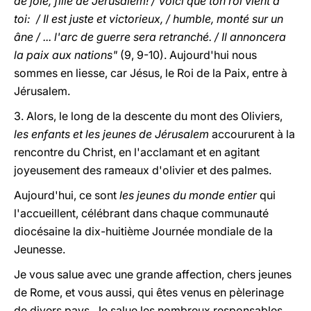
de joie, fille de Jérusalem! / Voici que ton roi vient à
toi: / Il est juste et victorieux, / humble, monté sur un
âne / ... l'arc de guerre sera retranché. / Il annoncera
la paix aux nations"
(9, 9-10). Aujourd'hui nous
sommes en liesse, car Jésus, le Roi de la Paix, entre à
Jérusalem.
3. Alors, le long de la descente du mont des Oliviers,
les enfants et les jeunes de Jérusalem
accoururent à la
rencontre du Christ, en l'acclamant et en agitant
joyeusement des rameaux d'olivier et des palmes.
Aujourd'hui, ce sont
les jeunes du monde entier
qui
l'accueillent, célébrant dans chaque communauté
diocésaine la dix-huitième Journée mondiale de la
Jeunesse.
Je vous salue avec une grande affection, chers jeunes
de Rome, et vous aussi, qui êtes venus en pèlerinage
de divers pays. Je salue les nombreux responsables