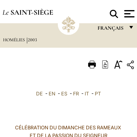
Le
SAINT-SIÈGE
FRANÇAIS
HOMÉLIES
2003
FRANÇAIS
ENGLISH
ITALIANO
PORTUGUÊS
ESPAÑOL
DE
-
EN
-
ES
-
FR
-
IT
-
PT
DEUTSCH
POLSKI
العربيّة
CÉLÉBRATION DU DIMANCHE DES RAMEAUX
ET DE LA PASSION DU SEIGNEUR
中文