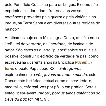
pelo Pontifício Conselho para os Leigos. E como não
exprimir a solidariedade fraterna aos vossos
coetâneos provados pela guerra e pela violência no
Iraque, na Terra Santa e em diversas outras regiões do
mundo?
Acolhamos hoje com fé e alegria Cristo, que é o nosso
"rei": rei de
verdade,
de
liberdade,
de
justiça
e de
amor.
São estes os quatro "pilares" sobre os quais é
possível construir o edifício da verdadeira paz, como
escreveu há quarenta anos na Encíclica
Pacem in
terris
o beato Papa João XXIII.
Entrego-vos
espiritualmente
a vós, jovens de todo o mundo,
este
Documento histórico, actual como nunca: lede-o,
meditai-o, esforçai-vos por pô-lo em prática. Sereis
então "bem-aventurados",
porque filhos autênticos do
Deus da paz
(cf.
Mt
5, 9).