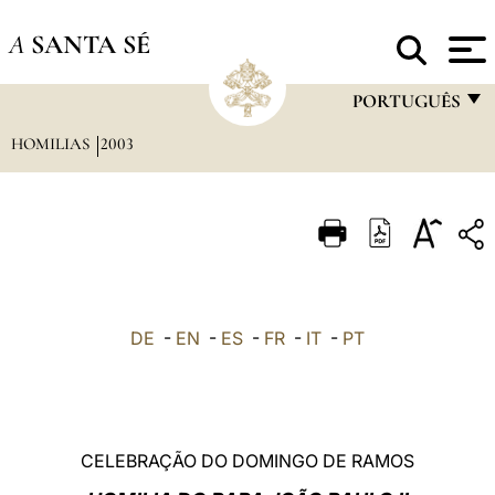
A
SANTA SÉ
PORTUGUÊS
HOMILIAS
2003
FRANÇAIS
ENGLISH
ITALIANO
PORTUGUÊS
ESPAÑOL
DE
-
EN
-
ES
-
FR
-
IT
-
PT
DEUTSCH
POLSKI
العربيّة
CELEBRAÇÃO DO DOMINGO DE RAMOS
中文