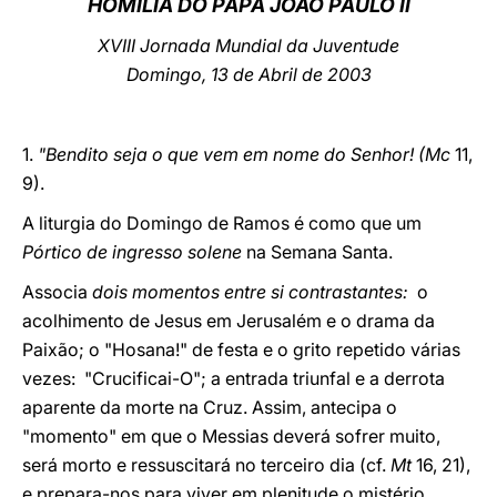
HOMILIA DO PAPA JOÃO PAULO II
LATINE
XVIII Jornada Mundial da Juventude
Domingo, 13 de Abril de 2003
1.
"Bendito seja o que vem em nome do Senhor! (Mc
11,
9).
A liturgia do Domingo de Ramos é como que um
Pórtico de ingresso solene
na Semana Santa.
Associa
dois momentos entre si contrastantes:
o
acolhimento de Jesus em Jerusalém e o drama da
Paixão; o "Hosana!" de festa e o grito repetido várias
vezes: "Crucificai-O"; a entrada triunfal e a derrota
aparente da morte na Cruz. Assim, antecipa o
"momento" em que o Messias deverá sofrer muito,
será morto e ressuscitará no terceiro dia (cf.
Mt
16, 21),
e prepara-nos para viver em plenitude o mistério