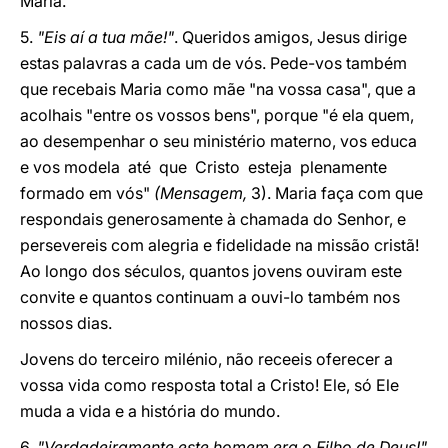
Maria.
5.
"Eis aí a tua mãe!"
. Queridos amigos, Jesus dirige
estas palavras a cada um de vós. Pede-vos também
que recebais Maria como mãe "na vossa casa", que a
acolhais "entre os vossos bens", porque "é ela quem,
ao desempenhar o seu ministério materno, vos educa
e vos modela até que Cristo esteja plenamente
formado em vós"
(Mensagem,
3). Maria faça com que
respondais generosamente à chamada do Senhor, e
persevereis com alegria e fidelidade na missão cristã!
Ao longo dos séculos, quantos jovens ouviram este
convite e quantos continuam a ouvi-lo também nos
nossos dias.
Jovens do terceiro milénio, não receeis oferecer a
vossa vida como resposta total a Cristo! Ele, só Ele
muda a vida e a história do mundo.
6.
"Verdadeiramente este homem era o Filho de Deus!"