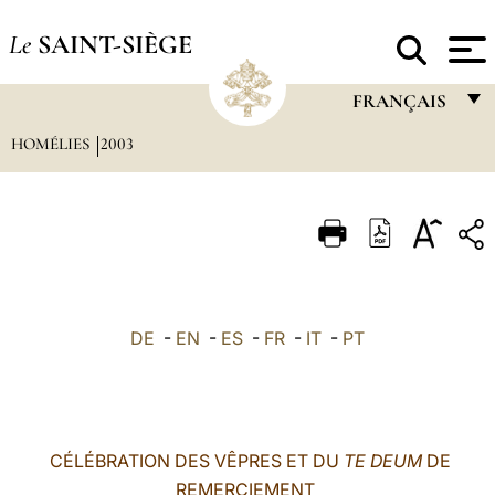
Le
SAINT-SIÈGE
FRANÇAIS
HOMÉLIES
2003
FRANÇAIS
ENGLISH
ITALIANO
PORTUGUÊS
ESPAÑOL
DE
-
EN
-
ES
-
FR
-
IT
-
PT
DEUTSCH
POLSKI
العربيّة
CÉLÉBRATION DES VÊPRES ET DU
TE DEUM
DE
REMERCIEMENT
中文