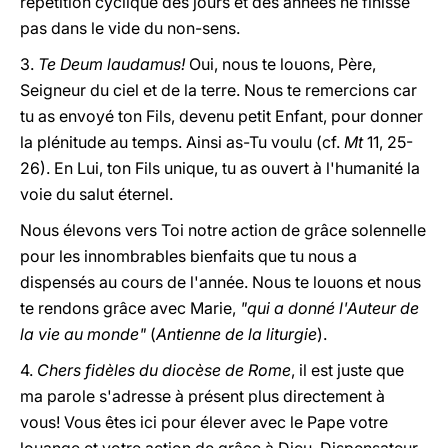
répétition cyclique des jours et des années ne finisse
pas dans le vide du non-sens.
3.
Te Deum laudamus!
Oui, nous te louons, Père,
Seigneur du ciel et de la terre. Nous te remercions car
tu as envoyé ton Fils, devenu petit Enfant, pour donner
la plénitude au temps. Ainsi as-Tu voulu (cf.
Mt
11, 25-
26). En Lui, ton Fils unique, tu as ouvert à l'humanité la
voie du salut éternel.
Nous élevons vers Toi notre action de grâce solennelle
pour les innombrables bienfaits que tu nous a
dispensés au cours de l'année. Nous te louons et nous
te rendons grâce avec Marie,
"qui a donné l'Auteur de
la vie au monde"
(
Antienne de la liturgie
).
4.
Chers fidèles du diocèse de Rome
, il est juste que
ma parole s'adresse à présent plus directement à
vous! Vous êtes ici pour élever avec le Pape votre