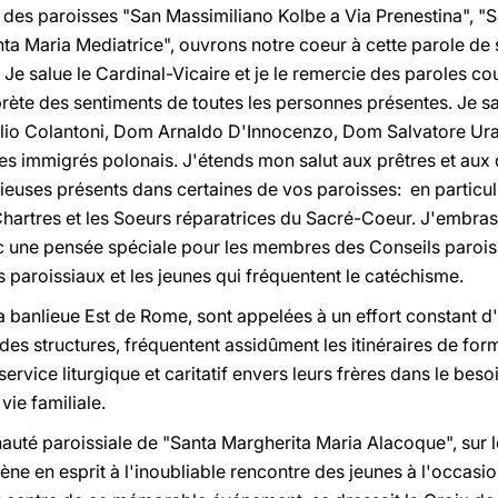
s des paroisses "San Massimiliano Kolbe a Via Prenestina", "S
ta Maria Mediatrice", ouvrons notre coeur à cette parole de 
 Je salue le Cardinal-Vicaire et je le remercie des paroles cou
rprète des sentiments de toutes les personnes présentes. Je s
ilio Colantoni, Dom Arnaldo D'Innocenzo, Dom Salvatore Ura
les immigrés polonais. J'étends mon salut aux prêtres et aux
igieuses présents dans certaines de vos paroisses: en particul
Chartres et les Soeurs réparatrices du Sacré-Coeur. J'embras
c une pensée spéciale pour les membres des Conseils paroissi
paroissiaux et les jeunes qui fréquentent le catéchisme.
a banlieue Est de Rome, sont appelées à un effort constant d'é
 des structures, fréquentent assidûment les itinéraires de for
rvice liturgique et caritatif envers leurs frères dans le besoi
vie familiale.
té paroissiale de "Santa Margherita Maria Alacoque", sur le 
ène en esprit à l'inoubliable rencontre des jeunes à l'occas