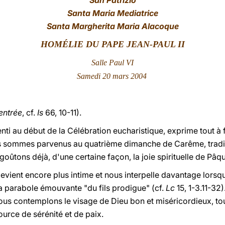
San Patrizio
Santa Maria Mediatrice
Santa Margherita Maria Alacoque
HOMÉLIE DU PAPE JEAN-PAUL II
Salle Paul VI
Samedi 20 mars 2004
entrée
, cf.
Is
66, 10-11).
etenti au début de la Célébration eucharistique, exprime tout à f
Nous sommes parvenus au quatrième dimanche de Carême, trad
 goûtons déjà, d'une certaine façon, la joie spirituelle de Pâq
devient encore plus intime et nous interpelle davantage lorsqu
a parabole émouvante "du fils prodigue" (cf.
Lc
15, 1-3.11-32
ous contemplons le visage de Dieu bon et miséricordieux, touj
urce de sérénité et de paix.