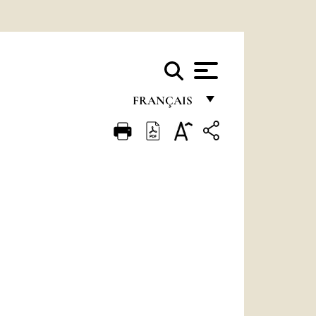
FRANÇAIS
FRANÇAIS
ENGLISH
ITALIANO
PORTUGUÊS
ESPAÑOL
DEUTSCH
POLSKI