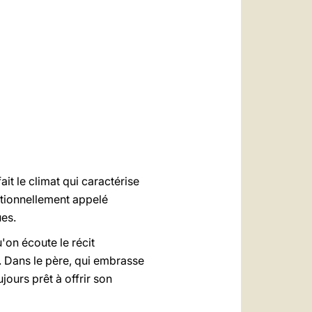
العربيّة
中文
LATINE
ait le climat qui caractérise
itionnellement appelé
ues.
'on écoute le récit
). Dans le père, qui embrasse
ours prêt à offrir son