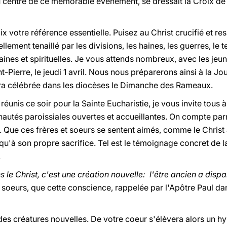
u centre de ce mémorable événement, se dressait la Croix de 
ix votre référence essentielle. Puisez au Christ crucifié et re
lement tenaillé par les divisions, les haines, les guerres, le 
es et spirituelles. Je vous attends nombreux, avec les jeu
t-Pierre, le jeudi 1 avril. Nous nous préparerons ainsi à la J
era célébrée dans les diocèses le Dimanche des Rameaux.
 réunis ce soir pour la Sainte Eucharistie, je vous invite tous 
autés paroissiales ouvertes et accueillantes. On compte pa
. Que ces frères et soeurs se sentent aimés, comme le Christ
à son propre sacrifice. Tel est le témoignage concret de la
.
 le Christ, c'est une création nouvelle: l'être ancien a dispa
et soeurs, que cette conscience, rappelée par l'Apôtre Paul d
es créatures nouvelles. De votre coeur s'élèvera alors un h