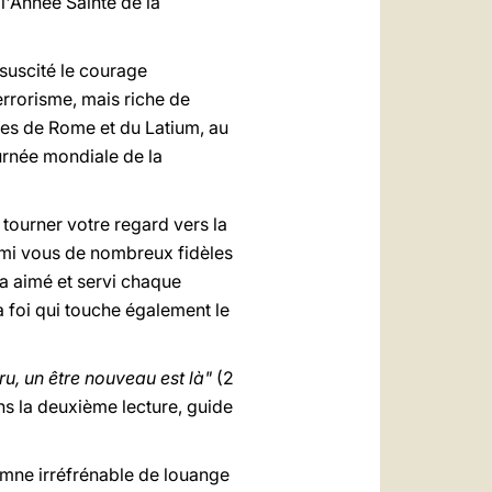
l'Année Sainte de la
ssuscité le courage
terrorisme, mais riche de
nes de Rome et du Latium, au
ournée mondiale de la
à tourner votre regard vers la
rmi vous de nombreux fidèles
 a aimé et servi chaque
 foi qui touche également le
ru, un être nouveau est là"
(2
ans la deuxième lecture, guide
ymne irréfrénable de louange