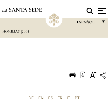
La
SANTA SEDE
ESPAÑOL
HOMILÍAS
2004
FRANÇAIS
ENGLISH
ITALIANO
PORTUGUÊS
ESPAÑOL
DEUTSCH
POLSKI
العربيّة
DE
-
EN
-
ES
-
FR
-
IT
-
PT
中文