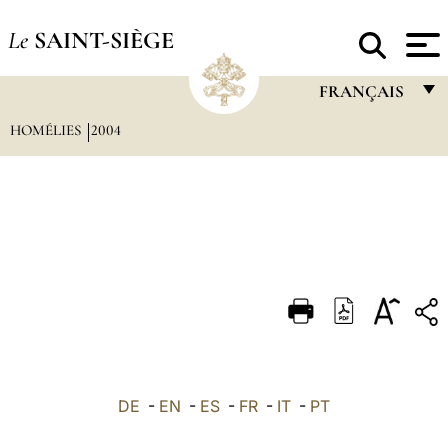
Le
SAINT-SIÈGE
FRANÇAIS
HOMÉLIES
2004
FRANÇAIS
ENGLISH
ITALIANO
PORTUGUÊS
ESPAÑOL
DEUTSCH
POLSKI
العربيّة
DE
-
EN
-
ES
-
FR
-
IT
-
PT
中文