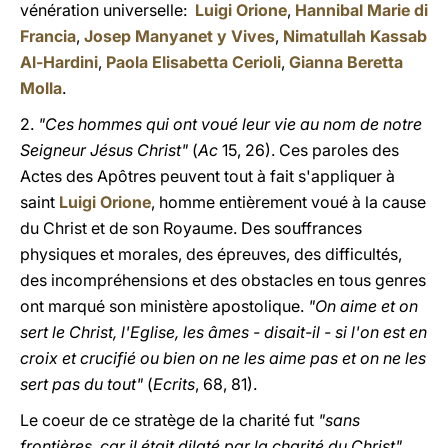
vénération universelle:
Luigi Orione
,
Hannibal Marie di
Francia
,
Josep Manyanet y Vives
,
Nimatullah Kassab
Al-Hardini
,
Paola Elisabetta Cerioli
,
Gianna Beretta
Molla
.
2.
"Ces hommes qui ont voué leur vie au nom de notre
Seigneur Jésus Christ"
(
Ac
15, 26). Ces paroles des
Actes des Apôtres peuvent tout à fait s'appliquer à
saint
Luigi Orione
, homme entièrement voué à la cause
du Christ et de son Royaume. Des souffrances
physiques et morales, des épreuves, des difficultés,
des incompréhensions et des obstacles en tous genres
ont marqué son ministère apostolique.
"On aime et on
sert le Christ, l'Eglise, les âmes - disait-il - si l'on est en
croix et crucifié ou bien on ne les aime pas et on ne les
sert pas du tout"
(
Ecrits
, 68, 81).
Le coeur de ce stratège de la charité fut
"sans
frontières, car il était dilaté par la charité du Christ"