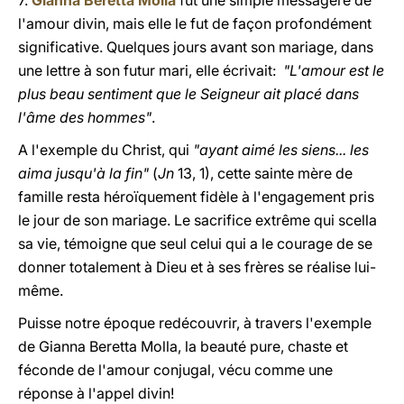
7.
Gianna Beretta Molla
fut une simple messagère de
l'amour divin, mais elle le fut de façon profondément
significative. Quelques jours avant son mariage, dans
une lettre à son futur mari, elle écrivait:
"L'amour est le
plus beau sentiment que le Seigneur ait placé dans
l'âme des hommes"
.
A l'exemple du Christ, qui
"ayant aimé les siens... les
aima jusqu'à la fin"
(
Jn
13, 1), cette sainte mère de
famille resta héroïquement fidèle à l'engagement pris
le jour de son mariage. Le sacrifice extrême qui scella
sa vie, témoigne que seul celui qui a le courage de se
donner totalement à Dieu et à ses frères se réalise lui-
même.
Puisse notre époque redécouvrir, à travers l'exemple
de Gianna Beretta Molla, la beauté pure, chaste et
féconde de l'amour conjugal, vécu comme une
réponse à l'appel divin!