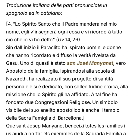
Traduzione italiana delle parti pronunciate in
spagnolo ed in catalano:
[4. "Lo Spirito Santo che il Padre manderà nel mio
nome, egli v'insegnerà ogni cosa e vi ricorderà tutto
ciò che io vi ho detto" (
Gv
14, 26).
Sin dall'inizio il Paraclito ha ispirato uomini e donne
che hanno ricordato e diffuso la verità rivelata da
Gesù. Uno di questi è stato
san José Manyanet
,
vero
Apostolo della famiglia. Ispirandosi alla scuola di
Nazareth, ha realizzato il suo progetto di santità
personale e si è dedicato, con sollecitudine eroica, alla
missione che lo Spirito gli ha affidato. A tal fine ha
fondato due Congregazioni Religiose. Un simbolo
visibile del suo anelito apostolico è anche il tempio
della Sacra Famiglia di Barcellona.]
Que sant Josep Manyanet beneeixi totes les famílies i
us ajudi a portar els exemples de la Sagrada Família a