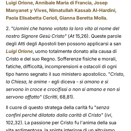
Luigi Orione
,
Annibale Maria di Francia
,
Josep
Manyanet y Vives
,
Nimatullah Kassab Al-Hardini
,
Paola Elisabetta Cerioli
,
Gianna Beretta Molla
.
2. "
Uomini che hanno votato la loro vita al nome del
nostro Signore Gesù Cristo
" (
At
15,26). Queste parole
degli Atti degli Apostoli ben possono applicarsi a san
Luigi Orione
, uomo totalmente donato alla causa di
Cristo e del suo Regno. Sofferenze fisiche e morali,
fatiche, difficoltà, incomprensioni e ostacoli di ogni
tipo hanno segnato il suo ministero apostolico. "
Cristo,
la Chiesa, le anime -
egli diceva -
si amano e si
servono in croce e crocifissi o non si amano e non si
servono affatto
" (
Scritti
, 68,81).
Il cuore di questo stratega della carità fu "
senza
confini perché dilatato dalla carità di Cristo
" (
ivi
,
102,32). La passione per Cristo fu l'anima della sua
vita ardimentosa, la spinta interiore di un altruismo