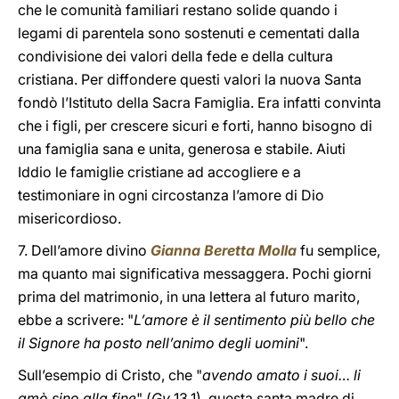
che le comunità familiari restano solide quando i
legami di parentela sono sostenuti e cementati dalla
condivisione dei valori della fede e della cultura
cristiana. Per diffondere questi valori la nuova Santa
fondò l’Istituto della Sacra Famiglia. Era infatti convinta
che i figli, per crescere sicuri e forti, hanno bisogno di
una famiglia sana e unita, generosa e stabile. Aiuti
Iddio le famiglie cristiane ad accogliere e a
testimoniare in ogni circostanza l’amore di Dio
misericordioso.
7. Dell’amore divino
Gianna Beretta Molla
fu semplice,
ma quanto mai significativa messaggera. Pochi giorni
prima del matrimonio, in una lettera al futuro marito,
ebbe a scrivere: "
L’amore è il sentimento più bello che
il Signore ha posto nell’animo degli uomini
".
Sull’esempio di Cristo, che "
avendo amato i suoi… li
amò sino alla fine
" (
Gv
13,1), questa santa madre di