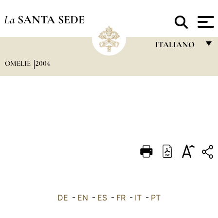
La
SANTA SEDE
ITALIANO
OMELIE
2004
FRANÇAIS
ENGLISH
ITALIANO
PORTUGUÊS
ESPAÑOL
DEUTSCH
POLSKI
العربيّة
DE
-
EN
-
ES
-
FR
-
IT
-
PT
中文