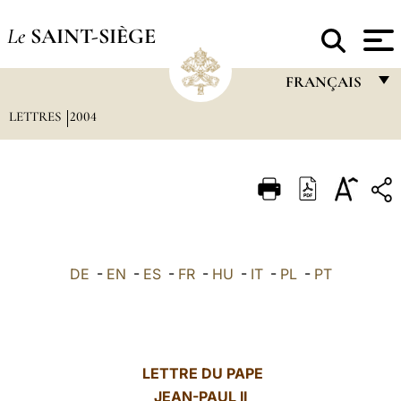
Le
SAINT-SIÈGE
FRANÇAIS
LETTRES
2004
FRANÇAIS
ENGLISH
ITALIANO
PORTUGUÊS
ESPAÑOL
DE
-
EN
-
ES
-
FR
-
HU
-
IT
-
PL
-
PT
DEUTSCH
POLSKI
العربيّة
LETTRE DU PAPE
JEAN-PAUL II
中文