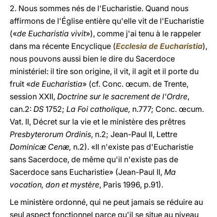
2. Nous sommes nés de l'Eucharistie. Quand nous
affirmons de l'Église entière qu'elle vit de l'Eucharistie
(«
de Eucharistia vivit
»), comme j'ai tenu à le rappeler
dans ma récente Encyclique (
Ecclesia de Eucharistia
),
nous pouvons aussi bien le dire du Sacerdoce
ministériel: il tire son origine, il vit, il agit et il porte du
fruit «
de Eucharistia
» (cf. Conc. œcum. de Trente,
session XXII,
Doctrine sur le sacrement de l'Ordre
,
can.2:
DS
1752;
La Foi catholique,
n.777; Conc. œcum.
Vat. II, Décret sur la vie et le ministère des prêtres
Presbyterorum Ordinis
, n.2; Jean-Paul II, Lettre
Dominicæ Cenæ,
n.2). «Il n'existe pas d'Eucharistie
sans Sacerdoce, de même qu'il n'existe pas de
Sacerdoce sans Eucharistie» (Jean-Paul II,
Ma
vocation, don et mystère
, Paris 1996, p.91).
Le ministère ordonné, qui ne peut jamais se réduire au
seul aspect fonctionnel parce qu'il se situe au niveau