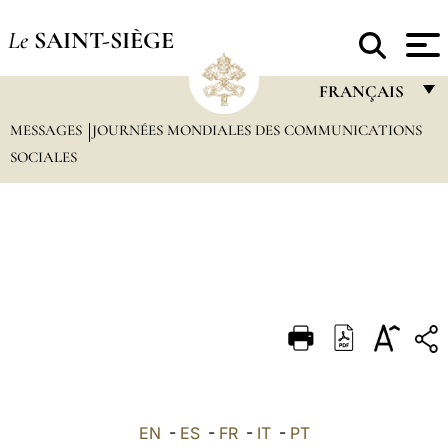
Le
SAINT-SIÈGE
FRANÇAIS
MESSAGES
JOURNÉES MONDIALES DES COMMUNICATIONS
FRANÇAIS
SOCIALES
ENGLISH
ITALIANO
PORTUGUÊS
ESPAÑOL
DEUTSCH
POLSKI
العربيّة
EN
-
ES
-
FR
-
IT
-
PT
中文