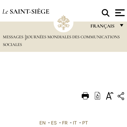
Le
SAINT-SIÈGE
FRANÇAIS
MESSAGES
JOURNÉES MONDIALES DES COMMUNICATIONS
FRANÇAIS
SOCIALES
ENGLISH
ITALIANO
PORTUGUÊS
ESPAÑOL
DEUTSCH
POLSKI
العربيّة
EN
-
ES
-
FR
-
IT
-
PT
中文