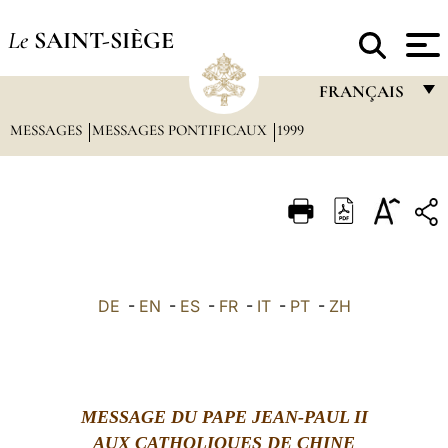
Le
SAINT-SIÈGE
FRANÇAIS
MESSAGES
MESSAGES PONTIFICAUX
1999
FRANÇAIS
ENGLISH
ITALIANO
PORTUGUÊS
ESPAÑOL
DE
-
EN
-
ES
-
FR
-
IT
-
PT
-
ZH
DEUTSCH
POLSKI
العربيّة
MESSAGE DU PAPE JEAN-PAUL II
AUX CATHOLIQUES DE CHINE
中文