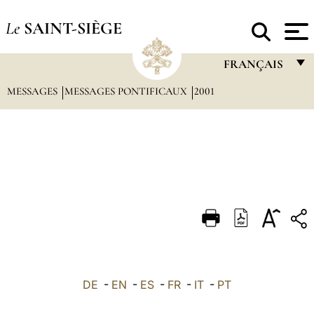
Le
SAINT-SIÈGE
FRANÇAIS
MESSAGES
MESSAGES PONTIFICAUX
2001
FRANÇAIS
ENGLISH
ITALIANO
PORTUGUÊS
ESPAÑOL
DEUTSCH
POLSKI
العربيّة
DE
-
EN
-
ES
-
FR
-
IT
-
PT
中文