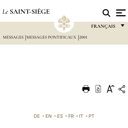
Le
SAINT-SIÈGE
FRANÇAIS
MESSAGES
MESSAGES PONTIFICAUX
2001
FRANÇAIS
ENGLISH
ITALIANO
PORTUGUÊS
ESPAÑOL
DEUTSCH
POLSKI
العربيّة
DE
-
EN
-
ES
-
FR
-
IT
-
PT
中文