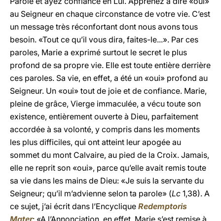
Parole et ayez confiance en Lui. Apprenez à dire «oui»
au Seigneur en chaque circonstance de votre vie. C’est
un message très réconfortant dont nous avons tous
besoin. «Tout ce qu’il vous dira, faites-le...». Par ces
paroles, Marie a exprimé surtout le secret le plus
profond de sa propre vie. Elle est toute entière derrière
ces paroles. Sa vie, en effet, a été un «oui» profond au
Seigneur. Un «oui» tout de joie et de confiance. Marie,
pleine de grâce, Vierge immaculée, a vécu toute son
existence, entièrement ouverte à Dieu, parfaitement
accordée à sa volonté, y compris dans les moments
les plus difficiles, qui ont atteint leur apogée au
sommet du mont Calvaire, au pied de la Croix. Jamais,
elle ne reprit son «oui», parce qu’elle avait remis toute
sa vie dans les mains de Dieu: «Je suis la servante du
Seigneur; qu’il m’advienne selon ta parole» (
Lc
1,38). A
ce sujet, j’ai écrit dans l’Encyclique
Redemptoris
Mater
: «A l’Annonciation, en effet, Marie s’est remise à