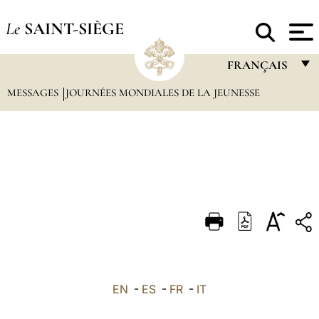
Le
SAINT-SIÈGE
FRANÇAIS
MESSAGES
JOURNÉES MONDIALES DE LA JEUNESSE
FRANÇAIS
ENGLISH
ITALIANO
PORTUGUÊS
ESPAÑOL
DEUTSCH
POLSKI
العربيّة
EN
-
ES
-
FR
-
IT
中文