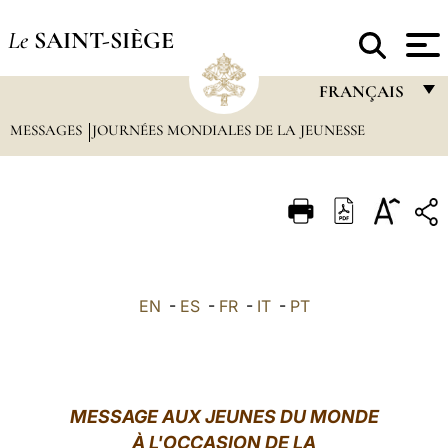
Le
SAINT-SIÈGE
FRANÇAIS
MESSAGES
JOURNÉES MONDIALES DE LA JEUNESSE
FRANÇAIS
ENGLISH
ITALIANO
PORTUGUÊS
ESPAÑOL
EN
-
ES
-
FR
-
IT
-
PT
DEUTSCH
POLSKI
العربيّة
MESSAGE AUX JEUNES DU MONDE
À L'OCCASION DE LA
中文