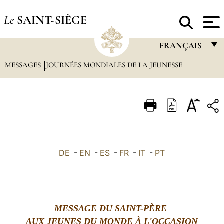
Le
SAINT-SIÈGE
FRANÇAIS
MESSAGES
JOURNÉES MONDIALES DE LA JEUNESSE
FRANÇAIS
ENGLISH
ITALIANO
PORTUGUÊS
ESPAÑOL
DE
-
EN
-
ES
-
FR
-
IT
-
PT
DEUTSCH
POLSKI
العربيّة
MESSAGE DU SAINT-PÈRE
AUX JEUNES DU MONDE À L'OCCASION
中文