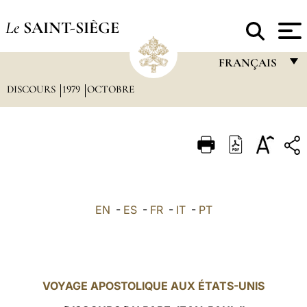
Le
SAINT-SIÈGE
FRANÇAIS
DISCOURS
1979
OCTOBRE
FRANÇAIS
ENGLISH
ITALIANO
PORTUGUÊS
ESPAÑOL
EN
-
ES
-
FR
-
IT
-
PT
DEUTSCH
POLSKI
العربيّة
VOYAGE APOSTOLIQUE AUX ÉTATS-UNIS
中文